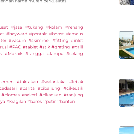
dengan harga murah berkualitas.
#pusat #jasa #tukang #kolam #renang
at #hayward #pentair #boost #emaux
lter #vacum #skimmer #fitting #inlet
usi #PAC #tablet #stik #grating #grill
ik #Mozaik #tangga #lampu #selang
semen #taktakan #walantaka #lebak
adasari #carita #cibaliung #cikeusik
#ciomas #saketi #cikaduan #tanjung
ya #kragilan #baros #petir #banten