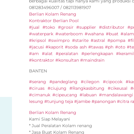
berbagai kualitas tapi hanya kami yang produksi 
081283496007 / 082113981907
Berlian Kolam Renang
Kontraktor Berlian Pool
#jual #toko #grosir #supplier #distributor 
#waterpark #waterboom #wahana #buat #alam
#kripsol #swimpro #starite #astral #pompa #fi
#jacusi #kaporit #soda ash #tawas #ph #oto #ter
#am #alat #peralatan #perlengkapan #keram
#kontraktor #konsultan #maindrain
BANTEN
#serang #pandeglang #cilegon #cipocok #ka
#ciruas #ciujung #Rangkasbitung #cikeusal #c
#cimanuk #cipeucang #labuan #mandalawangi 
lesung #tunjung teja #jambe #panongan #citra ra
Berlian Kolam Renang
Kami Siap Melayani
* Jual Peralatan Kolam renang
* Jasa Buat Kolam Renang