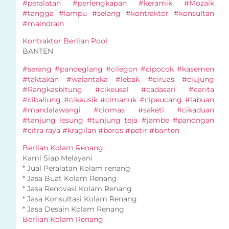
#peralatan #perlengkapan #keramik #Mozaik
#tangga #lampu #selang #kontraktor #konsultan
#maindrain
Kontraktor Berlian Pool
BANTEN
#serang #pandeglang #cilegon #cipocok #kasemen
#taktakan #walantaka #lebak #ciruas #ciujung
#Rangkasbitung #cikeusal #cadasari #carita
#cibaliung #cikeusik #cimanuk #cipeucang #labuan
#mandalawangi #ciomas #saketi #cikaduan
#tanjung lesung #tunjung teja #jambe #panongan
#citra raya #kragilan #baros #petir #banten
Berlian Kolam Renang
Kami Siap Melayani
* Jual Peralatan Kolam renang
* Jasa Buat Kolam Renang
* Jasa Renovasi Kolam Renang
* Jasa Konsultasi Kolam Renang
* Jasa Desain Kolam Renang
Berlian Kolam Renang