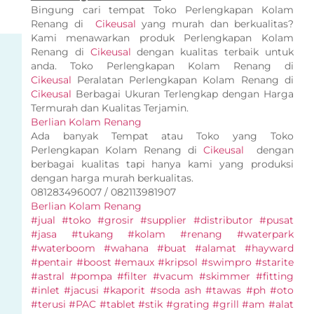
Bingung cari tempat Toko Perlengkapan Kolam
Renang di
Cikeusal
yang murah dan berkualitas?
Kami menawarkan produk Perlengkapan Kolam
Renang di
Cikeusal
dengan kualitas terbaik untuk
anda. Toko Perlengkapan Kolam Renang di
Cikeusal
Peralatan Perlengkapan Kolam Renang di
Cikeusal
Berbagai Ukuran Terlengkap dengan Harga
Termurah dan Kualitas Terjamin.
Berlian Kolam Renang
Ada banyak Tempat atau Toko yang Toko
Perlengkapan Kolam Renang di
Cikeusal
dengan
berbagai kualitas tapi hanya kami yang produksi
dengan harga murah berkualitas.
081283496007 / 082113981907
Berlian Kolam Renang
#jual #toko #grosir #supplier #distributor #pusat
#jasa #tukang #kolam #renang #waterpark
#waterboom #wahana #buat #alamat #hayward
#pentair #boost #emaux #kripsol #swimpro #starite
#astral #pompa #filter #vacum #skimmer #fitting
#inlet #jacusi #kaporit #soda ash #tawas #ph #oto
#terusi #PAC #tablet #stik #grating #grill #am #alat