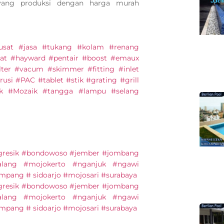
 yang produksi dengan harga murah
#pusat #jasa #tukang #kolam #renang
at #hayward #pentair #boost #emaux
lter #vacum #skimmer #fitting #inlet
usi #PAC #tablet #stik #grating #grill
ik #Mozaik #tangga #lampu #selang
#gresik #bondowoso #jember #jombang
lang #mojokerto #nganjuk #ngawi
pang # sidoarjo #mojosari #surabaya
#gresik #bondowoso #jember #jombang
lang #mojokerto #nganjuk #ngawi
pang # sidoarjo #mojosari #surabaya