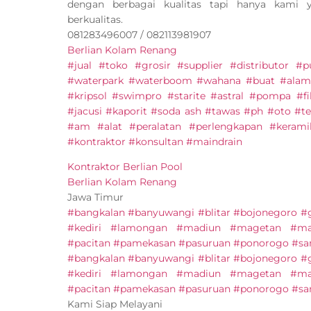
dengan berbagai kualitas tapi hanya kami
berkualitas.
081283496007 / 082113981907
Berlian Kolam Renang
#jual #toko #grosir #supplier #distributor 
#waterpark #waterboom #wahana #buat #alam
#kripsol #swimpro #starite #astral #pompa #fi
#jacusi #kaporit #soda ash #tawas #ph #oto #ter
#am #alat #peralatan #perlengkapan #keram
#kontraktor #konsultan #maindrain
Kontraktor Berlian Pool
Berlian Kolam Renang
Jawa Timur
#bangkalan #banyuwangi #blitar #bojonegoro 
#kediri #lamongan #madiun #magetan #ma
#pacitan #pamekasan #pasuruan #ponorogo #sam
#bangkalan #banyuwangi #blitar #bojonegoro 
#kediri #lamongan #madiun #magetan #ma
#pacitan #pamekasan #pasuruan #ponorogo #sam
Kami Siap Melayani