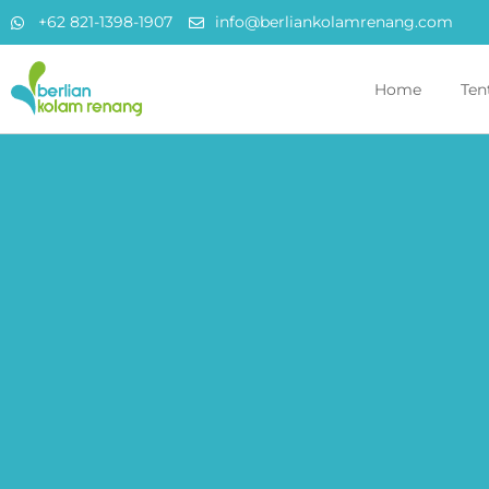
+62 821-1398-1907
info@berliankolamrenang.com
Home
Ten