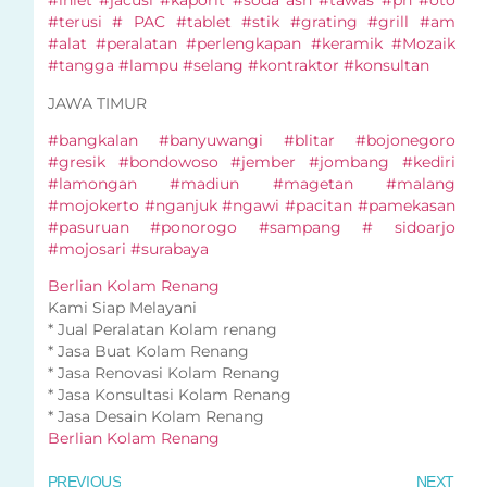
#inlet #jacusi #kaporit #soda ash #tawas #ph #oto
#terusi # PAC #tablet #stik #grating #grill #am
#alat #peralatan #perlengkapan #keramik #Mozaik
#tangga #lampu #selang #kontraktor #konsultan
JAWA TIMUR
#bangkalan #banyuwangi #blitar #bojonegoro
#gresik #bondowoso #jember #jombang #kediri
#lamongan #madiun #magetan #malang
#mojokerto #nganjuk #ngawi #pacitan #pamekasan
#pasuruan #ponorogo #sampang # sidoarjo
#mojosari #surabaya
Berlian Kolam Renang
Kami Siap Melayani
* Jual Peralatan Kolam renang
* Jasa Buat Kolam Renang
* Jasa Renovasi Kolam Renang
* Jasa Konsultasi Kolam Renang
* Jasa Desain Kolam Renang
Berlian Kolam Renang
PREVIOUS
NEXT