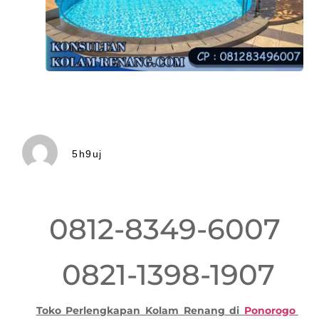
5h9uj
0812-8349-6007
0821-1398-1907
Toko Perlengkapan Kolam Renang di
Ponorogo