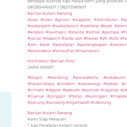
berbagai kualitas tapi hanya kami yang produksi 
081283496007 / 082113981907
Berlian Kolam Renang
#jual #toko #grosir #supplier #distributor 
#waterpark #waterboom #wahana #buat #alam
#kripsol #swimpro #starite #astral #pompa #fi
#jacusi #kaporit #soda ash #tawas #ph #oto #ter
#am #alat #peralatan #perlengkapan #keram
#kontraktor #konsultan #maindrain
Kontraktor Berlian Pool
JAWA BARAT
#bogor #bandung #purwakarta #sukabumi
#tasikmalaya #cirebon #karawang #bekasi #c
#cimahi #depok #pakuan #puncak #cipanas #s
#cijeruk #jonggol #tenjo #kuningan #majal
#parung #soreang #ngamprah #cibinong
Berlian Kolam Renang
Kami Siap Melayani
* Jual Peralatan Kolam renang