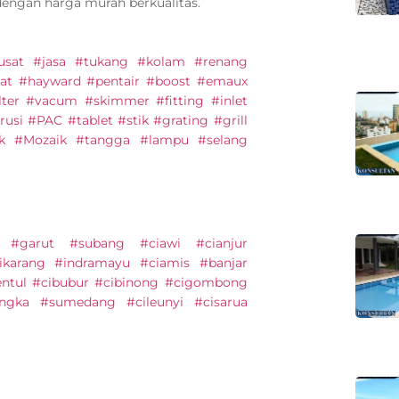
dengan harga murah berkualitas.
#pusat #jasa #tukang #kolam #renang
at #hayward #pentair #boost #emaux
lter #vacum #skimmer #fitting #inlet
usi #PAC #tablet #stik #grating #grill
ik #Mozaik #tangga #lampu #selang
 #garut #subang #ciawi #cianjur
ikarang #indramayu #ciamis #banjar
entul #cibubur #cibinong #cigombong
engka #sumedang #cileunyi #cisarua