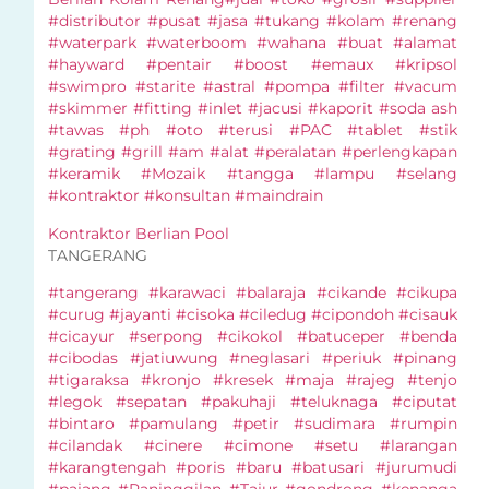
#distributor #pusat #jasa #tukang #kolam #renang
#waterpark #waterboom #wahana #buat #alamat
#hayward #pentair #boost #emaux #kripsol
#swimpro #starite #astral #pompa #filter #vacum
#skimmer #fitting #inlet #jacusi #kaporit #soda ash
#tawas #ph #oto #terusi #PAC #tablet #stik
#grating #grill #am #alat #peralatan #perlengkapan
#keramik #Mozaik #tangga #lampu #selang
#kontraktor #konsultan #maindrain
Kontraktor Berlian Pool
TANGERANG
#tangerang #karawaci #balaraja #cikande #cikupa
#curug #jayanti #cisoka #ciledug #cipondoh #cisauk
#cicayur #serpong #cikokol #batuceper #benda
#cibodas #jatiuwung #neglasari #periuk #pinang
#tigaraksa #kronjo #kresek #maja #rajeg #tenjo
#legok #sepatan #pakuhaji #teluknaga #ciputat
#bintaro #pamulang #petir #sudimara #rumpin
#cilandak #cinere #cimone #setu #larangan
#karangtengah #poris #baru #batusari #jurumudi