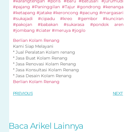
#karangtengah #poris #baru #batusari #jurumudi
#pajang #Paninggilan #Tajur #gondrong #kenanga
#ketapang #jatake #keroncong #pacung #margasari
#sukajadi #cipadu #kreo #gembor #kunciran
#pakojan #babakan #sukarasa #pondok aren
#jombang #ciater #meruya #joglo
Berlian Kolam Renang
Kami Siap Melayani
* Jual Peralatan Kolam renang
* Jasa Buat Kolam Renang
* Jasa Renovasi Kolam Renang
* Jasa Konsultasi Kolam Renang
* Jasa Desain Kolam Renang
Berlian Kolam Renang
PREVIOUS
NEXT
Baca Arikel Lainnya