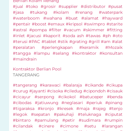
Berlian Kolam Renang
#jual #toko #grosir #supplier #distributor #pusat
#jasa #tukang #kolam #renang #waterpark
#waterboom #wahana #buat #alamat #hayward
#pentair #boost #emaux #kripsol #swimpro #starite
#astral #pompa #filter #vacum #skimmer #fitting
#inlet #jacusi #kaporit #soda ash #tawas #ph #oto
#terusi #PAC #tablet #stik #grating #grill #am #alat
#peralatan #perlengkapan #keramik #Mozaik
#tangga #lampu #selang #kontraktor #konsultan
#maindrain
Kontraktor Berlian Pool
TANGERANG
#tangerang #karawaci #balaraja #cikande #cikupa
#curug #jayanti #cisoka #ciledug #cipondoh #cisauk
#cicayur #serpong #cikokol #batuceper #benda
#cibodas #jatiuwung #neglasari #periuk #pinang
#tigaraksa #kronjo #kresek #maja #rajeg #tenjo
#legok #sepatan #pakuhaji #teluknaga #ciputat
#bintaro #pamulang #petir #sudimara #rumpin
#cilandak #cinere #cimone #setu #larangan