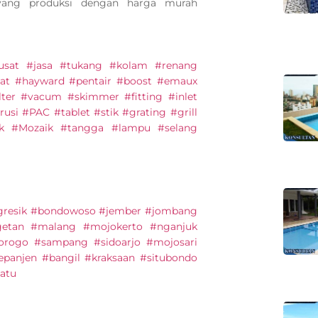
 yang produksi dengan harga murah
#pusat #jasa #tukang #kolam #renang
at #hayward #pentair #boost #emaux
lter #vacum #skimmer #fitting #inlet
usi #PAC #tablet #stik #grating #grill
ik #Mozaik #tangga #lampu #selang
#gresik #bondowoso #jember #jombang
etan #malang #mojokerto #nganjuk
orogo #sampang #sidoarjo #mojosari
panjen #bangil #kraksaan #situbondo
atu