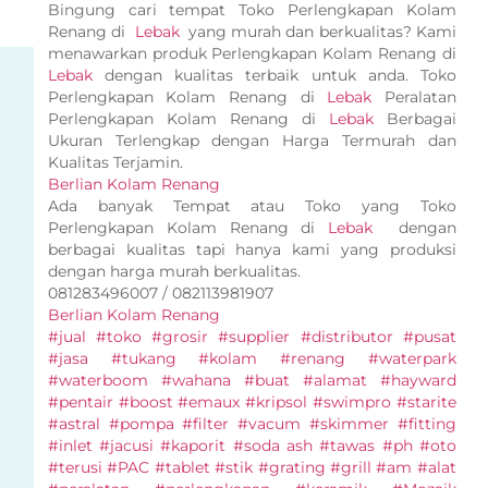
Bingung cari tempat Toko Perlengkapan Kolam
Renang di
Lebak
yang murah dan berkualitas? Kami
menawarkan produk Perlengkapan Kolam Renang di
Lebak
dengan kualitas terbaik untuk anda. Toko
Perlengkapan Kolam Renang di
Lebak
Peralatan
Perlengkapan Kolam Renang di
Lebak
Berbagai
Ukuran Terlengkap dengan Harga Termurah dan
Kualitas Terjamin.
Berlian Kolam Renang
Ada banyak Tempat atau Toko yang Toko
Perlengkapan Kolam Renang di
Lebak
dengan
berbagai kualitas tapi hanya kami yang produksi
dengan harga murah berkualitas.
081283496007 / 082113981907
Berlian Kolam Renang
#jual #toko #grosir #supplier #distributor #pusat
#jasa #tukang #kolam #renang #waterpark
#waterboom #wahana #buat #alamat #hayward
#pentair #boost #emaux #kripsol #swimpro #starite
#astral #pompa #filter #vacum #skimmer #fitting
#inlet #jacusi #kaporit #soda ash #tawas #ph #oto
#terusi #PAC #tablet #stik #grating #grill #am #alat