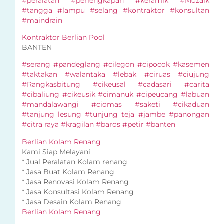
#peralatan #perlengkapan #keramik #Mozaik
#tangga #lampu #selang #kontraktor #konsultan
#maindrain
Kontraktor Berlian Pool
BANTEN
#serang #pandeglang #cilegon #cipocok #kasemen
#taktakan #walantaka #lebak #ciruas #ciujung
#Rangkasbitung #cikeusal #cadasari #carita
#cibaliung #cikeusik #cimanuk #cipeucang #labuan
#mandalawangi #ciomas #saketi #cikaduan
#tanjung lesung #tunjung teja #jambe #panongan
#citra raya #kragilan #baros #petir #banten
Berlian Kolam Renang
Kami Siap Melayani
* Jual Peralatan Kolam renang
* Jasa Buat Kolam Renang
* Jasa Renovasi Kolam Renang
* Jasa Konsultasi Kolam Renang
* Jasa Desain Kolam Renang
Berlian Kolam Renang