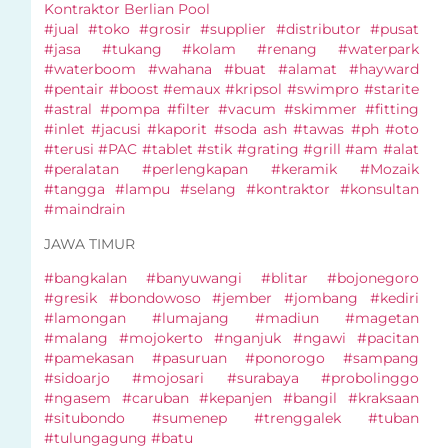
Kontraktor Berlian Pool
#jual #toko #grosir #supplier #distributor #pusat
#jasa #tukang #kolam #renang #waterpark
#waterboom #wahana #buat #alamat #hayward
#pentair #boost #emaux #kripsol #swimpro #starite
#astral #pompa #filter #vacum #skimmer #fitting
#inlet #jacusi #kaporit #soda ash #tawas #ph #oto
#terusi #PAC #tablet #stik #grating #grill #am #alat
#peralatan #perlengkapan #keramik #Mozaik
#tangga #lampu #selang #kontraktor #konsultan
#maindrain
JAWA TIMUR
#bangkalan #banyuwangi #blitar #bojonegoro
#gresik #bondowoso #jember #jombang #kediri
#lamongan #lumajang #madiun #magetan
#malang #mojokerto #nganjuk #ngawi #pacitan
#pamekasan #pasuruan #ponorogo #sampang
#sidoarjo #mojosari #surabaya #probolinggo
#ngasem #caruban #kepanjen #bangil #kraksaan
#situbondo #sumenep #trenggalek #tuban
#tulungagung #batu