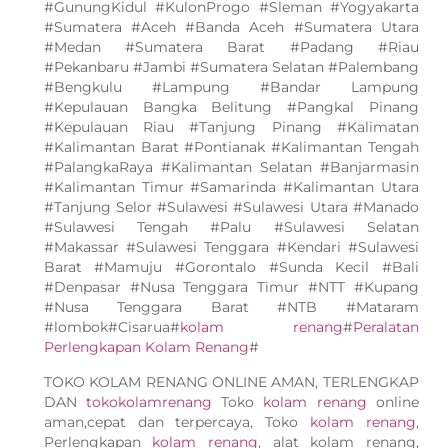
#GunungKidul #KulonProgo #Sleman #Yogyakarta
#Sumatera #Aceh #Banda Aceh #Sumatera Utara
#Medan #Sumatera Barat #Padang #Riau
#Pekanbaru #Jambi #Sumatera Selatan #Palembang
#Bengkulu #Lampung #Bandar Lampung
#Kepulauan Bangka Belitung #Pangkal Pinang
#Kepulauan Riau #Tanjung Pinang #Kalimatan
#Kalimantan Barat #Pontianak #Kalimantan Tengah
#PalangkaRaya #Kalimantan Selatan #Banjarmasin
#Kalimantan Timur #Samarinda #Kalimantan Utara
#Tanjung Selor #Sulawesi #Sulawesi Utara #Manado
#Sulawesi Tengah #Palu #Sulawesi Selatan
#Makassar #Sulawesi Tenggara #Kendari #Sulawesi
Barat #Mamuju #Gorontalo #Sunda Kecil #Bali
#Denpasar #Nusa Tenggara Timur #NTT #Kupang
#Nusa Tenggara Barat #NTB #Mataram
#lombok#Cisarua#
kolam renang
#
Peralatan
Perlengkapan Kolam Renang
#
TOKO KOLAM RENANG ONLINE AMAN, TERLENGKAP
DAN
tokokolamrenang
Toko
kolam renang
online
aman,cepat dan terpercaya, Toko
kolam renang
,
Perlengkapan
kolam renang
, alat kolam renang,