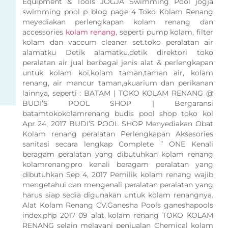
Equipment & Tools JOGJA Swimming Pool jogja
swimming pool p blog page 4 Toko Kolam Renang
meyediakan perlengkapan kolam renang dan
accessories
kolam renang
, seperti pump kolam, filter
kolam dan vaccum cleaner set.toko peralatan air
alamatku Detik alamatku.detik direktori toko
peralatan air jual berbagai jenis alat & perlengkapan
untuk kolam koi,kolam taman,taman air, kolam
renang, air mancur taman,akuarium dan perikanan
lainnya, seperti : BATAM | TOKO KOLAM RENANG @
BUDI’S POOL SHOP | Bergaransi
batamtokokolamrenang budis pool shop toko kol
Apr 24, 2017 BUDI’S POOL SHOP Menyediakan Obat
Kolam renang peralatan Perlengkapan Aksesories
sanitasi secara lengkap Complete ” ONE Kenali
beragam peralatan yang dibutuhkan kolam renang
kolamrenangpro kenali beragam peralatan yang
dibutuhkan Sep 4, 2017 Pemilik kolam renang wajib
mengetahui dan mengenali peralatan peralatan yang
harus siap sedia digunakan untuk kolam renangnya.
Alat Kolam Renang CV.Ganesha Pools ganeshapools
index.php 2017 09 alat kolam renang TOKO KOLAM
RENANG selain melayani penjualan Chemical kolam