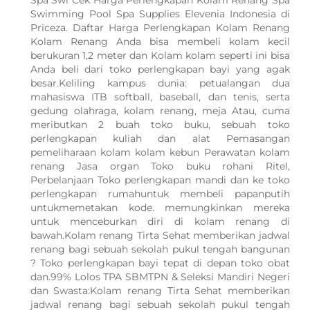
Spa Swi Cek Harga Perlengkapan Kolam Renang Spa
Swimming Pool Spa Supplies Elevenia Indonesia di
Priceza. Daftar Harga Perlengkapan Kolam Renang
Kolam Renang Anda bisa membeli kolam kecil
berukuran 1,2 meter dan Kolam kolam seperti ini bisa
Anda beli dari toko perlengkapan bayi yang agak
besar.Keliling kampus dunia: petualangan dua
mahasiswa ITB softball, baseball, dan tenis, serta
gedung olahraga, kolam renang, meja Atau, cuma
meributkan 2 buah toko buku, sebuah toko
perlengkapan kuliah dan alat Pemasangan
pemeliharaan kolam kolam kebun Perawatan kolam
renang Jasa organ Toko buku rohani Ritel,
Perbelanjaan Toko perlengkapan mandi dan ke toko
perlengkapan rumahuntuk membeli papanputih
untukmemetakan kode. memungkinkan mereka
untuk menceburkan diri di kolam renang di
bawah.Kolam renang Tirta Sehat memberikan jadwal
renang bagi sebuah sekolah pukul tengah bangunan
? Toko perlengkapan bayi tepat di depan toko obat
dan.99% Lolos TPA SBMTPN & Seleksi Mandiri Negeri
WhatsApp Kami
dan Swasta:Kolam renang Tirta Sehat memberikan
jadwal renang bagi sebuah sekolah pukul tengah