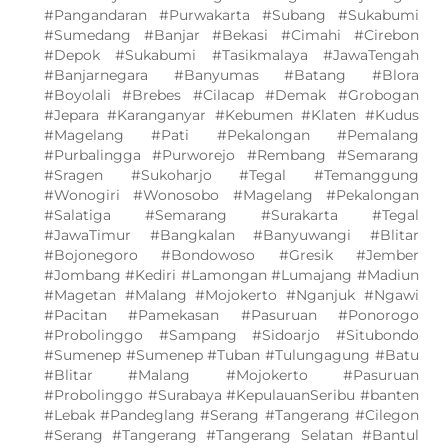
#Pangandaran #Purwakarta #Subang #Sukabumi
#Sumedang #Banjar #Bekasi #Cimahi #Cirebon
#Depok #Sukabumi #Tasikmalaya #JawaTengah
#Banjarnegara #Banyumas #Batang #Blora
#Boyolali #Brebes #Cilacap #Demak #Grobogan
#Jepara #Karanganyar #Kebumen #Klaten #Kudus
#Magelang #Pati #Pekalongan #Pemalang
#Purbalingga #Purworejo #Rembang #Semarang
#Sragen #Sukoharjo #Tegal #Temanggung
#Wonogiri #Wonosobo #Magelang #Pekalongan
#Salatiga #Semarang #Surakarta #Tegal
#JawaTimur #Bangkalan #Banyuwangi #Blitar
#Bojonegoro #Bondowoso #Gresik #Jember
#Jombang #Kediri #Lamongan #Lumajang #Madiun
#Magetan #Malang #Mojokerto #Nganjuk #Ngawi
#Pacitan #Pamekasan #Pasuruan #Ponorogo
#Probolinggo #Sampang #Sidoarjo #Situbondo
#Sumenep #Sumenep #Tuban #Tulungagung #Batu
#Blitar #Malang #Mojokerto #Pasuruan
#Probolinggo #Surabaya #KepulauanSeribu #banten
#Lebak #Pandeglang #Serang #Tangerang #Cilegon
#Serang #Tangerang #Tangerang Selatan #Bantul