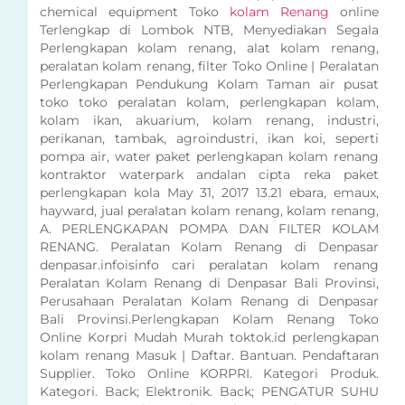
chemical equipment Toko
kolam Renang
online
Terlengkap di Lombok NTB, Menyediakan Segala
Perlengkapan kolam renang, alat kolam renang,
peralatan kolam renang, filter Toko Online | Peralatan
Perlengkapan Pendukung Kolam Taman air pusat
toko toko peralatan kolam, perlengkapan kolam,
kolam ikan, akuarium, kolam renang, industri,
perikanan, tambak, agroindustri, ikan koi, seperti
pompa air, water paket perlengkapan kolam renang
kontraktor waterpark andalan cipta reka paket
perlengkapan kola May 31, 2017 13.21 ebara, emaux,
hayward, jual peralatan kolam renang, kolam renang,
A. PERLENGKAPAN POMPA DAN FILTER KOLAM
RENANG. Peralatan Kolam Renang di Denpasar
denpasar.infoisinfo cari peralatan kolam renang
Peralatan Kolam Renang di Denpasar Bali Provinsi,
Perusahaan Peralatan Kolam Renang di Denpasar
Bali Provinsi.Perlengkapan Kolam Renang Toko
Online Korpri Mudah Murah toktok.id perlengkapan
kolam renang Masuk | Daftar. Bantuan. Pendaftaran
Supplier. Toko Online KORPRI. Kategori Produk.
Kategori. Back; Elektronik. Back; PENGATUR SUHU