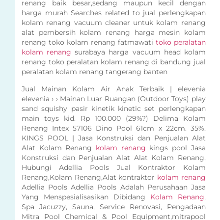
renang baik besar,sedang maupun kecil dengan
harga murah Searches related to jual perlengkapan
kolam renang vacuum cleaner untuk kolam renang
alat pembersih kolam renang harga mesin kolam
renang toko kolam renang fatmawati
toko peralatan
kolam renang
surabaya harga vacuum head kolam
renang toko peralatan kolam renang di bandung jual
peralatan kolam renang tangerang banten
Jual Mainan Kolam Air Anak Terbaik | elevenia
elevenia › › Mainan Luar Ruangan (Outdoor Toys) play
sand squishy pasir kinetik kinetic set perlengkapan
main toys kid. Rp 100.000 (29%?) Delima Kolam
Renang Intex 57106 Dino Pool 61cm x 22cm. 35%.
KINGS POOL | Jasa Konstruksi dan Penjualan Alat
Alat Kolam Renang
kolam renang
kings pool Jasa
Konstruksi dan Penjualan Alat Alat Kolam Renang,
Hubungi Adellia Pools Jual Kontraktor Kolam
Renang,Kolam Renang,Alat kontraktor
kolam renang
Adellia Pools Adellia Pools Adalah Perusahaan Jasa
Yang Menspesialisasikan Dibidang
Kolam Renang
,
Spa Jacuzzy, Sauna, Service Renovasi, Pengadaan
Mitra Pool Chemical & Pool Equipment,mitrapool