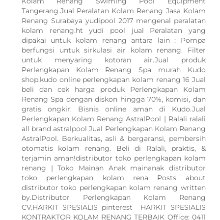
Kolam Renang Swiming Pool Equipment
Tangerang.Jual Peralatan Kolam Renang Jasa Kolam
Renang Surabaya yudipool 2017 mengenal peralatan
kolam renang.ht yudi pool jual Peralatan yang
dipakai untuk kolam renang antara lain : Pompa
berfungsi untuk sirkulasi air kolam renang. Filter
untuk menyaring kotoran air.Jual produk
Perlengkapan Kolam Renang Spa murah Kudo
shop.kudo online perlengkapan kolam renang 16 Jual
beli dan cek harga produk Perlengkapan Kolam
Renang Spa dengan diskon hingga 70%, komisi, dan
gratis ongkir. Bisnis online aman di Kudo.Jual
Perlengkapan Kolam Renang AstralPool | Ralali ralali
all brand astralpool Jual Perlengkapan Kolam Renang
AstralPool. Berkualitas, asli & bergaransi, pembersih
otomatis kolam renang. Beli di Ralali, praktis, &
terjamin aman!distributor toko perlengkapan kolam
renang | Toko Mainan Anak mainanak distributor
toko perlengkapan kolam rena Posts about
distributor toko perlengkapan kolam renang written
by.Distributor Perlengkapan Kolam Renang
CV.HARKIT SPESIALIS pinterest HARKIT SPESIALIS
KONTRAKTOR KOLAM RENANG TERBAIK Office: 0411