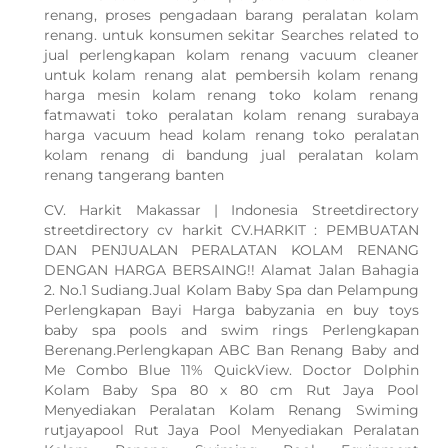
renang, proses pengadaan barang peralatan kolam
renang. untuk konsumen sekitar Searches related to
jual perlengkapan kolam renang vacuum cleaner
untuk kolam renang alat pembersih kolam renang
harga mesin kolam renang toko kolam renang
fatmawati toko peralatan kolam renang surabaya
harga vacuum head kolam renang toko peralatan
kolam renang di bandung jual peralatan kolam
renang tangerang banten
CV. Harkit Makassar | Indonesia Streetdirectory
streetdirectory cv harkit CV.HARKIT : PEMBUATAN
DAN PENJUALAN PERALATAN KOLAM RENANG
DENGAN HARGA BERSAING!! Alamat Jalan Bahagia
2. No.1 Sudiang.Jual Kolam Baby Spa dan Pelampung
Perlengkapan Bayi Harga babyzania en buy toys
baby spa pools and swim rings Perlengkapan
Berenang.Perlengkapan ABC Ban Renang Baby and
Me Combo Blue 11% QuickView. Doctor Dolphin
Kolam Baby Spa 80 x 80 cm Rut Jaya Pool
Menyediakan Peralatan Kolam Renang Swiming
rutjayapool Rut Jaya Pool Menyediakan Peralatan