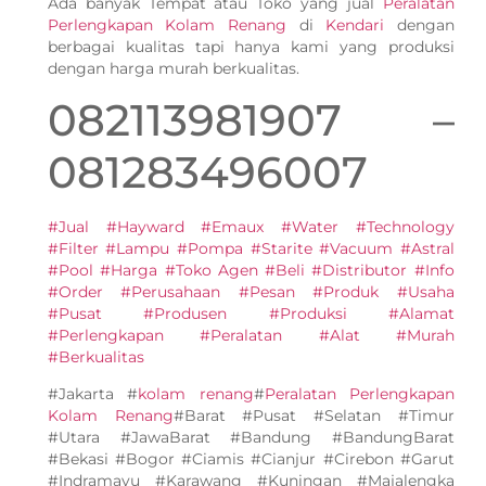
Ada banyak Tempat atau Toko yang jual
Peralatan
Perlengkapan Kolam Renang
di
Kendari
dengan
berbagai kualitas tapi hanya kami yang produksi
dengan harga murah berkualitas.
082113981907 –
081283496007
#Jual #Hayward #Emaux #Water #Technology
#Filter #Lampu #Pompa #Starite #Vacuum #Astral
#Pool #Harga #Toko Agen #Beli #Distributor #Info
#Order #Perusahaan #Pesan #Produk #Usaha
#Pusat #Produsen #Produksi #Alamat
#Perlengkapan #Peralatan #Alat #Murah
#Berkualitas
#Jakarta #
kolam renang
#
Peralatan Perlengkapan
Kolam Renang
#Barat #Pusat #Selatan #Timur
#Utara #JawaBarat #Bandung #BandungBarat
#Bekasi #Bogor #Ciamis #Cianjur #Cirebon #Garut
#Indramayu #Karawang #Kuningan #Majalengka