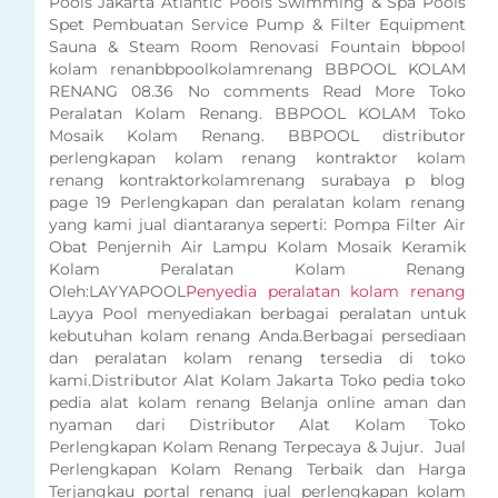
Pools Jakarta Atlantic Pools Swimming & Spa Pools
Spet Pembuatan Service Pump & Filter Equipment
Sauna & Steam Room Renovasi Fountain bbpool
kolam renanbbpoolkolamrenang BBPOOL KOLAM
RENANG 08.36 No comments Read More Toko
Peralatan Kolam Renang. BBPOOL KOLAM Toko
Mosaik Kolam Renang. BBPOOL distributor
perlengkapan kolam renang kontraktor kolam
renang kontraktorkolamrenang surabaya p blog
page 19 Perlengkapan dan peralatan kolam renang
yang kami jual diantaranya seperti: Pompa Filter Air
Obat Penjernih Air Lampu Kolam Mosaik Keramik
Kolam Peralatan Kolam Renang
Oleh:LAYYAPOOL
Penyedia peralatan kolam renang
Layya Pool menyediakan berbagai peralatan untuk
kebutuhan kolam renang Anda.Berbagai persediaan
dan peralatan kolam renang tersedia di toko
kami.Distributor Alat Kolam Jakarta Toko pedia toko
pedia alat kolam renang Belanja online aman dan
nyaman dari Distributor Alat Kolam Toko
Perlengkapan Kolam Renang Terpecaya & Jujur. Jual
Perlengkapan Kolam Renang Terbaik dan Harga
Terjangkau portal renang jual perlengkapan kolam