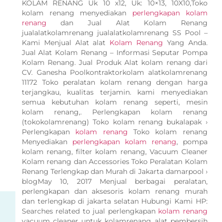
KOLAM RENANG Uk 10 x12, Uk: 10×13, 10X10,Toko
kolam renang menyediakan
perlengkapan kolam
renang
dan Jual Alat Kolam Renang
jualalatkolamrenang jualalatkolamrenang SS Pool –
Kami Menjual Alat alat
Kolam Renang
Yang Anda.
Jual Alat Kolam Renang – Informasi Seputar Pompa
Kolam Renang. Jual Produk Alat kolam renang dari
CV. Ganesha Poolkontraktorkolam alatkolamrenang
11172 Toko peralatan kolam renang dengan harga
terjangkau, kualitas terjamin. kami menyediakan
semua kebutuhan kolam renang seperti, mesin
kolam renang,. Perlengkapan kolam renang
(tokokolamrenang) Toko kolam renang bukalapak ›
Perlengkapan
kolam renang
Toko kolam renang
Menyediakan
perlengkapan kolam renang
, pompa
kolam renang, filter kolam renang, Vacuum Cleaner
Kolam renang dan Accessories Toko Peralatan Kolam
Renang Terlengkap dan Murah di Jakarta damarpool ›
blogMay 10, 2017 Menjual berbagai peralatan,
perlengkapan dan aksesoris kolam renang murah
dan terlengkap di jakarta selatan Hubungi Kami HP:
Searches related to jual perlengkapan
kolam renang
vacuum cleaner untuk kolamrenang alat pembersih