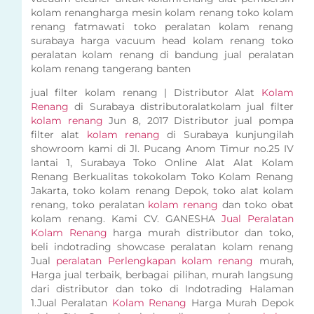
kolam renangharga mesin kolam renang toko kolam
renang fatmawati toko peralatan kolam renang
surabaya harga vacuum head kolam renang toko
peralatan kolam renang di bandung jual peralatan
kolam renang tangerang banten
jual filter kolam renang | Distributor Alat
Kolam
Renang
di Surabaya distributoralatkolam jual filter
kolam renang
Jun 8, 2017 Distributor jual pompa
filter alat
kolam renang
di Surabaya kunjungilah
showroom kami di Jl. Pucang Anom Timur no.25 IV
lantai 1, Surabaya Toko Online Alat Alat Kolam
Renang Berkualitas tokokolam Toko Kolam Renang
Jakarta, toko kolam renang Depok, toko alat kolam
renang, toko peralatan
kolam renang
dan toko obat
kolam renang. Kami CV. GANESHA
Jual Peralatan
Kolam Renang
harga murah distributor dan toko,
beli indotrading showcase peralatan kolam renang
Jual
peralatan Perlengkapan kolam renang
murah,
Harga jual terbaik, berbagai pilihan, murah langsung
dari distributor dan toko di Indotrading Halaman
1.Jual Peralatan
Kolam Renang
Harga Murah Depok