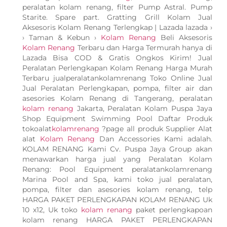
peralatan kolam renang, filter Pump Astral. Pump
Starite. Spare part. Gratting Grill Kolam Jual
Aksesoris Kolam Renang Terlengkap | Lazada lazada ›
› Taman & Kebun ›
Kolam Renang
Beli Aksesoris
Kolam Renang
Terbaru dan Harga Termurah hanya di
Lazada Bisa COD & Gratis Ongkos Kirim! Jual
Peralatan Perlengkapan Kolam Renang Harga Murah
Terbaru jualperalatankolamrenang Toko Online Jual
Jual Peralatan Perlengkapan, pompa, filter air dan
asesories Kolam Renang di Tangerang, peralatan
kolam renang
Jakarta, Peralatan Kolam Puspa Jaya
Shop Equipment Swimming Pool Daftar Produk
tokoalat
kolamrenang
?page all produk Supplier Alat
alat
Kolam Renang
Dan Accessories Kami adalah.
KOLAM RENANG Kami Cv. Puspa Jaya Group akan
menawarkan harga jual yang Peralatan Kolam
Renang: Pool Equipment peralatankolamrenang
Marina Pool and Spa, kami toko jual peralatan,
pompa, filter dan asesories kolam renang, telp
HARGA PAKET PERLENGKAPAN KOLAM RENANG Uk
10 x12, Uk toko
kolam renang
paket perlengkapoan
kolam renang HARGA PAKET PERLENGKAPAN