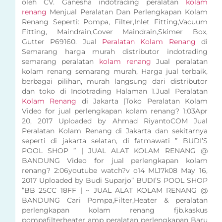
oleh CV. Ganesha indotrading peralatan
kolam
renang
Menjual Peralatan Dan Perlengkapan Kolam
Renang Seperti: Pompa, Filter,Inlet Fitting,Vacuum
Fitting, Maindrain,Cover Maindrain,Skimer Box,
Gutter P69160. Jual
Peralatan Kolam Renang
di
Semarang harga murah distributor indotrading
semarang peralatan
kolam renang
Jual peralatan
kolam renang semarang murah, Harga jual terbaik,
berbagai pilihan, murah langsung dari distributor
dan toko di Indotrading Halaman 1.Jual Peralatan
Kolam Renang
di Jakarta |Toko Peralatan Kolam
Video for jual perlengkapan kolam renang? 1:03Apr
20, 2017 Uploaded by Ahmad RiyantoCOM Jual
Peralatan Kolam Renang di Jakarta dan sekitarnya
seperti di jakarta selatan, di fatmawati ” BUDI’S
POOL SHOP ” | JUAL ALAT KOLAM RENANG @
BANDUNG Video for jual perlengkapan kolam
renang? 2:06youtube watch?v o14 ML17k08 May 16,
2017 Uploaded by Budi Suparjo” BUDI’S POOL SHOP
“BB 25CC 18FF | ~ JUAL ALAT KOLAM RENANG @
BANDUNG Cari Pompa,Filter,Heater & peralatan
perlengkapan kolam renang fjb.kaskus
pompafilterheater amp peralatan perlengkapan Baru