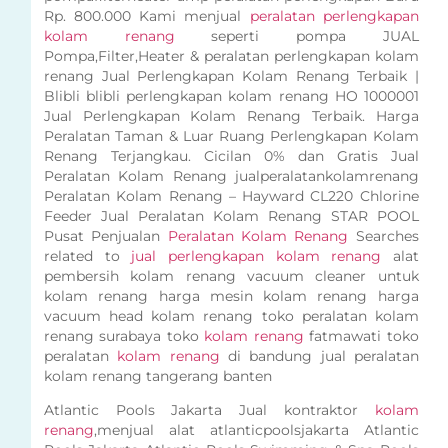
Rp. 800.000 Kami menjual
peralatan perlengkapan
kolam renang
seperti pompa JUAL
Pompa,Filter,Heater & peralatan perlengkapan kolam
renang Jual Perlengkapan Kolam Renang Terbaik |
Blibli blibli perlengkapan kolam renang HO 1000001
Jual Perlengkapan Kolam Renang Terbaik. Harga
Peralatan Taman & Luar Ruang Perlengkapan Kolam
Renang Terjangkau. Cicilan 0% dan Gratis Jual
Peralatan Kolam Renang jualperalatankolamrenang
Peralatan Kolam Renang – Hayward CL220 Chlorine
Feeder Jual Peralatan Kolam Renang STAR POOL
Pusat Penjualan
Peralatan Kolam Renang
Searches
related to
jual perlengkapan kolam renang
alat
pembersih kolam renang vacuum cleaner untuk
kolam renang harga mesin kolam renang harga
vacuum head kolam renang toko peralatan kolam
renang surabaya toko
kolam renang
fatmawati toko
peralatan
kolam renang
di bandung jual peralatan
kolam renang tangerang banten
Atlantic Pools Jakarta Jual kontraktor
kolam
renang
,menjual alat atlanticpoolsjakarta Atlantic