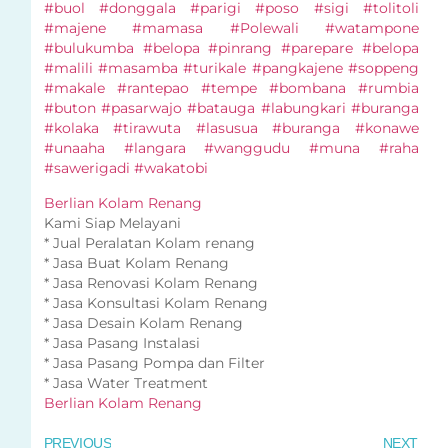
#buol #donggala #parigi #poso #sigi #tolitoli
#majene #mamasa #Polewali #watampone
#bulukumba #belopa #pinrang #parepare #belopa
#malili #masamba #turikale #pangkajene #soppeng
#makale #rantepao #tempe #bombana #rumbia
#buton #pasarwajo #batauga #labungkari #buranga
#kolaka #tirawuta #lasusua #buranga #konawe
#unaaha #langara #wanggudu #muna #raha
#sawerigadi #wakatobi
Berlian Kolam Renang
Kami Siap Melayani
* Jual Peralatan Kolam renang
* Jasa Buat Kolam Renang
* Jasa Renovasi Kolam Renang
* Jasa Konsultasi Kolam Renang
* Jasa Desain Kolam Renang
* Jasa Pasang Instalasi
* Jasa Pasang Pompa dan Filter
* Jasa Water Treatment
Berlian Kolam Renang
PREVIOUS
NEXT