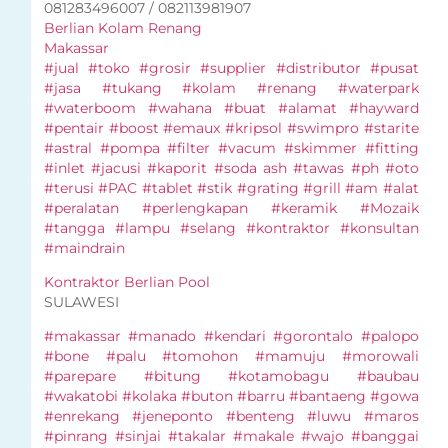
081283496007 / 082113981907
Berlian Kolam Renang
Makassar
#jual #toko #grosir #supplier #distributor #pusat
#jasa #tukang #kolam #renang #waterpark
#waterboom #wahana #buat #alamat #hayward
#pentair #boost #emaux #kripsol #swimpro #starite
#astral #pompa #filter #vacum #skimmer #fitting
#inlet #jacusi #kaporit #soda ash #tawas #ph #oto
#terusi #PAC #tablet #stik #grating #grill #am #alat
#peralatan #perlengkapan #keramik #Mozaik
#tangga #lampu #selang #kontraktor #konsultan
#maindrain
Kontraktor Berlian Pool
SULAWESI
#makassar #manado #kendari #gorontalo #palopo
#bone #palu #tomohon #mamuju #morowali
#parepare #bitung #kotamobagu #baubau
#wakatobi #kolaka #buton #barru #bantaeng #gowa
#enrekang #jeneponto #benteng #luwu #maros
#pinrang #sinjai #takalar #makale #wajo #banggai