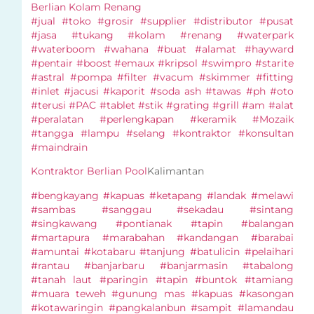
Berlian Kolam Renang
#jual #toko #grosir #supplier #distributor #pusat
#jasa #tukang #kolam #renang #waterpark
#waterboom #wahana #buat #alamat #hayward
#pentair #boost #emaux #kripsol #swimpro #starite
#astral #pompa #filter #vacum #skimmer #fitting
#inlet #jacusi #kaporit #soda ash #tawas #ph #oto
#terusi #PAC #tablet #stik #grating #grill #am #alat
#peralatan #perlengkapan #keramik #Mozaik
#tangga #lampu #selang #kontraktor #konsultan
#maindrain
Kontraktor Berlian Pool
Kalimantan
#bengkayang #kapuas #ketapang #landak #melawi
#sambas #sanggau #sekadau #sintang
#singkawang #pontianak #tapin #balangan
#martapura #marabahan #kandangan #barabai
#amuntai #kotabaru #tanjung #batulicin #pelaihari
#rantau #banjarbaru #banjarmasin #tabalong
#tanah laut #paringin #tapin #buntok #tamiang
#muara teweh #gunung mas #kapuas #kasongan
#kotawaringin #pangkalanbun #sampit #lamandau