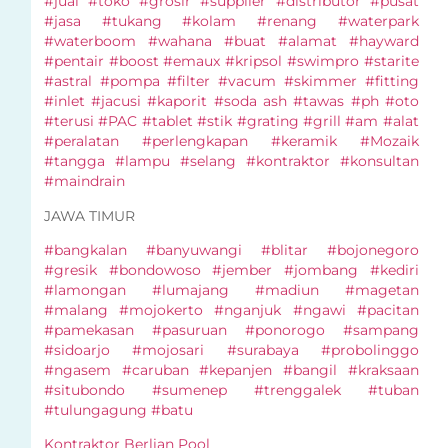
#jual #toko #grosir #supplier #distributor #pusat
#jasa #tukang #kolam #renang #waterpark
#waterboom #wahana #buat #alamat #hayward
#pentair #boost #emaux #kripsol #swimpro #starite
#astral #pompa #filter #vacum #skimmer #fitting
#inlet #jacusi #kaporit #soda ash #tawas #ph #oto
#terusi #PAC #tablet #stik #grating #grill #am #alat
#peralatan #perlengkapan #keramik #Mozaik
#tangga #lampu #selang #kontraktor #konsultan
#maindrain
JAWA TIMUR
#bangkalan #banyuwangi #blitar #bojonegoro
#gresik #bondowoso #jember #jombang #kediri
#lamongan #lumajang #madiun #magetan
#malang #mojokerto #nganjuk #ngawi #pacitan
#pamekasan #pasuruan #ponorogo #sampang
#sidoarjo #mojosari #surabaya #probolinggo
#ngasem #caruban #kepanjen #bangil #kraksaan
#situbondo #sumenep #trenggalek #tuban
#tulungagung #batu
Kontraktor Berlian Pool