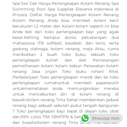
Spa Swi Cek Harga Perlengkapan Kolam Renang Spa
Swimming Pool Spa Supplies Elevenia Indonesia di
Priceza. Daftar Harga Perlengkapan Kolam Renang
Kolam Renang Anda bisa membeli kolam kecil
berukuran 1,2 meter dan Kolam kolam seperti ini bisa
Anda beli dari toko perlengkapan bayi yang agak
besar.Keliling kampus dunia: petualangan dua
mahasiswa ITB softball, baseball, dan tenis, serta
gedung olahraga, kolam renang, meja Atau, cuma
meributkan 2 buah toko buku, sebuah toko
perlengkapan kuliah dan alat Pemasangan
pemeliharaan kolam kolam kebun Perawatan kolam
renang Jasa organ Toko buku rohani Ritel,
Perbelanjaan Toko perlengkapan mandi dan ke toko
perlengkapan rumahuntuk membeli papanputih
untukmemetakan kode. memungkinkan mereka
untuk menceburkan diri di kolam renang di
bawah.Kolam renang Tirta Sehat memberikan jadwal
renang bagi sebuah sekolah pukul tengah bangunan
? Toko perlengkapan bayi tepat di depan toko obat
dan.99% Lolos TPA SBMTPN & Seleksi Mandiri Negeri
WhatsApp Kami
dan Swasta:Kolam renang Tirta Sehat memberikan