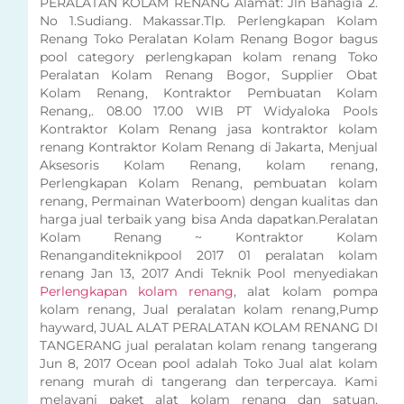
PERALATAN KOLAM RENANG Alamat: Jln Bahagia 2.
No 1.Sudiang. Makassar.Tlp. Perlengkapan Kolam
Renang Toko Peralatan Kolam Renang Bogor bagus
pool category perlengkapan kolam renang Toko
Peralatan Kolam Renang Bogor, Supplier Obat
Kolam Renang, Kontraktor Pembuatan Kolam
Renang,. 08.00 17.00 WIB PT Widyaloka Pools
Kontraktor Kolam Renang jasa kontraktor kolam
renang Kontraktor Kolam Renang di Jakarta, Menjual
Aksesoris Kolam Renang, kolam renang,
Perlengkapan Kolam Renang, pembuatan kolam
renang, Permainan Waterboom) dengan kualitas dan
harga jual terbaik yang bisa Anda dapatkan.Peralatan
Kolam Renang ~ Kontraktor Kolam
Renanganditeknikpool 2017 01 peralatan kolam
renang Jan 13, 2017 Andi Teknik Pool menyediakan
Perlengkapan kolam renang
, alat kolam pompa
kolam renang, Jual peralatan kolam renang,Pump
hayward, JUAL ALAT PERALATAN KOLAM RENANG DI
TANGERANG jual peralatan kolam renang tangerang
Jun 8, 2017 Ocean pool adalah Toko Jual alat kolam
renang murah di tangerang dan terpercaya. Kami
melayani paket alat kolam renang dan satuan.