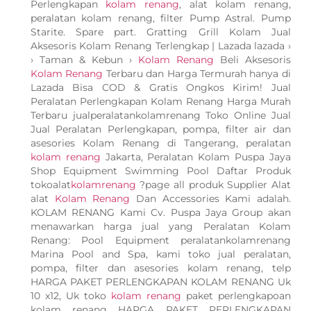
Perlengkapan
kolam renang
, alat kolam renang,
peralatan kolam renang, filter Pump Astral. Pump
Starite. Spare part. Gratting Grill Kolam Jual
Aksesoris Kolam Renang Terlengkap | Lazada lazada ›
› Taman & Kebun ›
Kolam Renang
Beli Aksesoris
Kolam Renang
Terbaru dan Harga Termurah hanya di
Lazada Bisa COD & Gratis Ongkos Kirim! Jual
Peralatan Perlengkapan Kolam Renang Harga Murah
Terbaru jualperalatankolamrenang Toko Online Jual
Jual Peralatan Perlengkapan, pompa, filter air dan
asesories Kolam Renang di Tangerang, peralatan
kolam renang
Jakarta, Peralatan Kolam Puspa Jaya
Shop Equipment Swimming Pool Daftar Produk
tokoalat
kolamrenang
?page all produk Supplier Alat
alat
Kolam Renang
Dan Accessories Kami adalah.
KOLAM RENANG Kami Cv. Puspa Jaya Group akan
menawarkan harga jual yang Peralatan Kolam
Renang: Pool Equipment peralatankolamrenang
Marina Pool and Spa, kami toko jual peralatan,
pompa, filter dan asesories kolam renang, telp
HARGA PAKET PERLENGKAPAN KOLAM RENANG Uk
10 x12, Uk toko
kolam renang
paket perlengkapoan
kolam renang HARGA PAKET PERLENGKAPAN