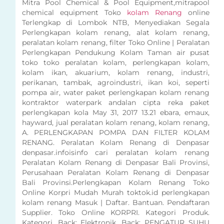
Mitra Pool Chemical & Pool Equipment,mitrapool
chemical equipment Toko
kolam Renang
online
Terlengkap di Lombok NTB, Menyediakan Segala
Perlengkapan kolam renang, alat kolam renang,
peralatan kolam renang, filter Toko Online | Peralatan
Perlengkapan Pendukung Kolam Taman air pusat
toko toko peralatan kolam, perlengkapan kolam,
kolam ikan, akuarium, kolam renang, industri,
perikanan, tambak, agroindustri, ikan koi, seperti
pompa air, water paket perlengkapan kolam renang
kontraktor waterpark andalan cipta reka paket
perlengkapan kola May 31, 2017 13.21 ebara, emaux,
hayward, jual peralatan kolam renang, kolam renang,
A. PERLENGKAPAN POMPA DAN FILTER KOLAM
RENANG. Peralatan Kolam Renang di Denpasar
denpasar.infoisinfo cari peralatan kolam renang
Peralatan Kolam Renang di Denpasar Bali Provinsi,
Perusahaan Peralatan Kolam Renang di Denpasar
Bali Provinsi.Perlengkapan Kolam Renang Toko
Online Korpri Mudah Murah toktok.id perlengkapan
kolam renang Masuk | Daftar. Bantuan. Pendaftaran
Supplier. Toko Online KORPRI. Kategori Produk.
Kategori. Back; Elektronik. Back; PENGATUR SUHU