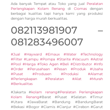
Ada banyak Tempat atau Toko yang jual
Peralatan
Perlengkapan Kolam Renang
di
Ciomas
dengan
berbagai kualitas tapi hanya kami yang produksi
dengan harga murah berkualitas.
082113981907 –
081283496007
#Jual #Hayward #Emaux #Water #Technology
#Filter #Lampu #Pompa #Starite #Vacuum #Astral
#Pool #Harga #Toko Agen #Beli #Distributor #Info
#Order #Perusahaan #Pesan #Produk #Usaha
#Pusat #Produsen #Produksi #Alamat
#Perlengkapan #Peralatan #Alat #Murah
#Berkualitas
#Jakarta #
kolam renang
#
Peralatan Perlengkapan
Kolam Renang
#Barat #Pusat #Selatan #Timur
#Utara #JawaBarat #Bandung #BandungBarat
#Bekasi #Bogor #Ciamis #Cianjur #Cirebon #Garut