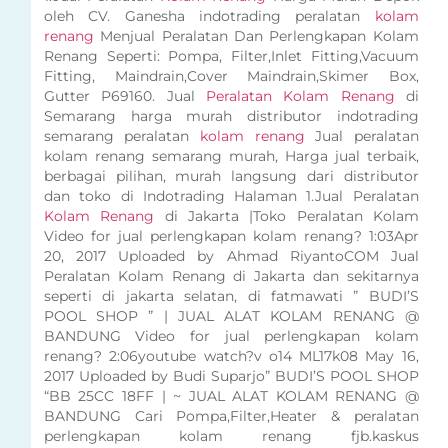
oleh CV. Ganesha indotrading peralatan
kolam
renang
Menjual Peralatan Dan Perlengkapan Kolam
Renang Seperti: Pompa, Filter,Inlet Fitting,Vacuum
Fitting, Maindrain,Cover Maindrain,Skimer Box,
Gutter P69160. Jual
Peralatan Kolam Renang
di
Semarang harga murah distributor indotrading
semarang peralatan
kolam renang
Jual peralatan
kolam renang semarang murah, Harga jual terbaik,
berbagai pilihan, murah langsung dari distributor
dan toko di Indotrading Halaman 1.Jual Peralatan
Kolam Renang
di Jakarta |Toko Peralatan Kolam
Video for jual perlengkapan kolam renang? 1:03Apr
20, 2017 Uploaded by Ahmad RiyantoCOM Jual
Peralatan Kolam Renang di Jakarta dan sekitarnya
seperti di jakarta selatan, di fatmawati ” BUDI’S
POOL SHOP ” | JUAL ALAT KOLAM RENANG @
BANDUNG Video for jual perlengkapan kolam
renang? 2:06youtube watch?v o14 ML17k08 May 16,
2017 Uploaded by Budi Suparjo” BUDI’S POOL SHOP
“BB 25CC 18FF | ~ JUAL ALAT KOLAM RENANG @
BANDUNG Cari Pompa,Filter,Heater & peralatan
perlengkapan kolam renang fjb.kaskus