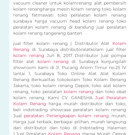
vacuum cleaner untuk kolamrenang alat pembersih
kolam renangharga mesin kolam renang toko kolam
renang fatmawati toko peralatan kolam renang
surabaya harga vacuum head kolam renang toko
peralatan kolam renang di bandung jual peralatan
kolam renang tangerang banten
jual filter kolam renang | Distributor Alat
Kolam
Renang
di Surabaya distributoralatkolam jual filter
kolam renang
Jun 8, 2017 Distributor jual pompa
filter alat
kolam renang
di Surabaya kunjungilah
showroom kami di Jl. Pucang Anom Timur no.25 IV
lantai 1, Surabaya Toko Online Alat Alat Kolam
Renang Berkualitas tokokolam Toko Kolam Renang
Jakarta, toko kolam renang Depok, toko alat kolam
renang, toko peralatan
kolam renang
dan toko obat
kolam renang. Kami CV. GANESHA
Jual Peralatan
Kolam Renang
harga murah distributor dan toko,
beli indotrading showcase peralatan kolam renang
Jual
peralatan Perlengkapan kolam renang
murah,
Harga jual terbaik, berbagai pilihan, murah langsung
dari distributor dan toko di Indotrading Halaman
1.Jual Peralatan
Kolam Renang
Harga Murah Depok