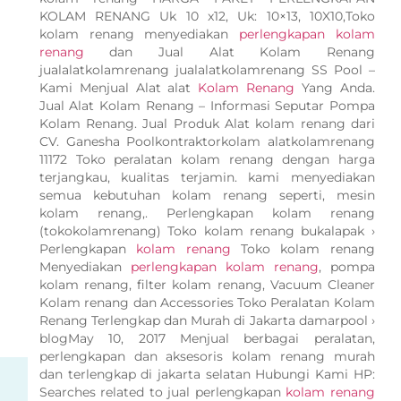
KOLAM RENANG Uk 10 x12, Uk: 10×13, 10X10,Toko
kolam renang menyediakan
perlengkapan kolam
renang
dan Jual Alat Kolam Renang
jualalatkolamrenang jualalatkolamrenang SS Pool –
Kami Menjual Alat alat
Kolam Renang
Yang Anda.
Jual Alat Kolam Renang – Informasi Seputar Pompa
Kolam Renang. Jual Produk Alat kolam renang dari
CV. Ganesha Poolkontraktorkolam alatkolamrenang
11172 Toko peralatan kolam renang dengan harga
terjangkau, kualitas terjamin. kami menyediakan
semua kebutuhan kolam renang seperti, mesin
kolam renang,. Perlengkapan kolam renang
(tokokolamrenang) Toko kolam renang bukalapak ›
Perlengkapan
kolam renang
Toko kolam renang
Menyediakan
perlengkapan kolam renang
, pompa
kolam renang, filter kolam renang, Vacuum Cleaner
Kolam renang dan Accessories Toko Peralatan Kolam
Renang Terlengkap dan Murah di Jakarta damarpool ›
blogMay 10, 2017 Menjual berbagai peralatan,
perlengkapan dan aksesoris kolam renang murah
dan terlengkap di jakarta selatan Hubungi Kami HP:
Searches related to jual perlengkapan
kolam renang