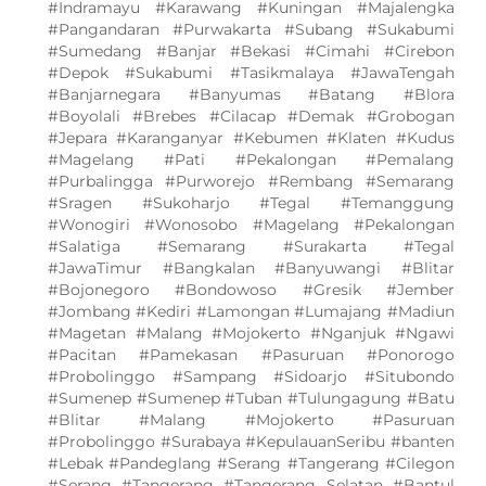
#Indramayu #Karawang #Kuningan #Majalengka
#Pangandaran #Purwakarta #Subang #Sukabumi
#Sumedang #Banjar #Bekasi #Cimahi #Cirebon
#Depok #Sukabumi #Tasikmalaya #JawaTengah
#Banjarnegara #Banyumas #Batang #Blora
#Boyolali #Brebes #Cilacap #Demak #Grobogan
#Jepara #Karanganyar #Kebumen #Klaten #Kudus
#Magelang #Pati #Pekalongan #Pemalang
#Purbalingga #Purworejo #Rembang #Semarang
#Sragen #Sukoharjo #Tegal #Temanggung
#Wonogiri #Wonosobo #Magelang #Pekalongan
#Salatiga #Semarang #Surakarta #Tegal
#JawaTimur #Bangkalan #Banyuwangi #Blitar
#Bojonegoro #Bondowoso #Gresik #Jember
#Jombang #Kediri #Lamongan #Lumajang #Madiun
#Magetan #Malang #Mojokerto #Nganjuk #Ngawi
#Pacitan #Pamekasan #Pasuruan #Ponorogo
#Probolinggo #Sampang #Sidoarjo #Situbondo
#Sumenep #Sumenep #Tuban #Tulungagung #Batu
#Blitar #Malang #Mojokerto #Pasuruan
#Probolinggo #Surabaya #KepulauanSeribu #banten
#Lebak #Pandeglang #Serang #Tangerang #Cilegon
#Serang #Tangerang #Tangerang Selatan #Bantul