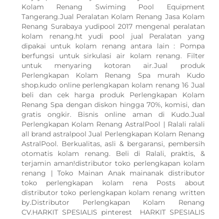
Kolam Renang Swiming Pool Equipment
Tangerang.Jual Peralatan Kolam Renang Jasa Kolam
Renang Surabaya yudipool 2017 mengenal peralatan
kolam renang.ht yudi pool jual Peralatan yang
dipakai untuk kolam renang antara lain : Pompa
berfungsi untuk sirkulasi air kolam renang. Filter
untuk menyaring kotoran air.Jual produk
Perlengkapan Kolam Renang Spa murah Kudo
shop.kudo online perlengkapan kolam renang 16 Jual
beli dan cek harga produk Perlengkapan Kolam
Renang Spa dengan diskon hingga 70%, komisi, dan
gratis ongkir. Bisnis online aman di Kudo.Jual
Perlengkapan Kolam Renang AstralPool | Ralali ralali
all brand astralpool Jual Perlengkapan Kolam Renang
AstralPool. Berkualitas, asli & bergaransi, pembersih
otomatis kolam renang. Beli di Ralali, praktis, &
terjamin aman!distributor toko perlengkapan kolam
renang | Toko Mainan Anak mainanak distributor
toko perlengkapan kolam rena Posts about
distributor toko perlengkapan kolam renang written
by.Distributor Perlengkapan Kolam Renang
CV.HARKIT SPESIALIS pinterest HARKIT SPESIALIS