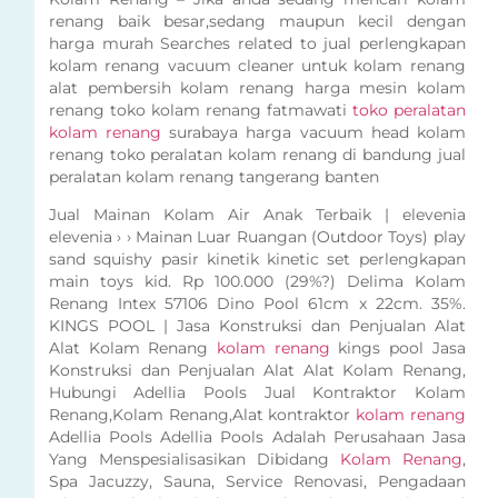
renang baik besar,sedang maupun kecil dengan
harga murah Searches related to jual perlengkapan
kolam renang vacuum cleaner untuk kolam renang
alat pembersih kolam renang harga mesin kolam
renang toko kolam renang fatmawati
toko peralatan
kolam renang
surabaya harga vacuum head kolam
renang toko peralatan kolam renang di bandung jual
peralatan kolam renang tangerang banten
Jual Mainan Kolam Air Anak Terbaik | elevenia
elevenia › › Mainan Luar Ruangan (Outdoor Toys) play
sand squishy pasir kinetik kinetic set perlengkapan
main toys kid. Rp 100.000 (29%?) Delima Kolam
Renang Intex 57106 Dino Pool 61cm x 22cm. 35%.
KINGS POOL | Jasa Konstruksi dan Penjualan Alat
Alat Kolam Renang
kolam renang
kings pool Jasa
Konstruksi dan Penjualan Alat Alat Kolam Renang,
Hubungi Adellia Pools Jual Kontraktor Kolam
Renang,Kolam Renang,Alat kontraktor
kolam renang
Adellia Pools Adellia Pools Adalah Perusahaan Jasa
Yang Menspesialisasikan Dibidang
Kolam Renang
,
Spa Jacuzzy, Sauna, Service Renovasi, Pengadaan