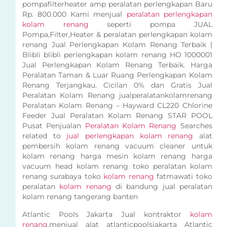
pompafilterheater amp peralatan perlengkapan Baru
Rp. 800.000 Kami menjual
peralatan perlengkapan
kolam renang
seperti pompa JUAL
Pompa,Filter,Heater & peralatan perlengkapan kolam
renang Jual Perlengkapan Kolam Renang Terbaik |
Blibli blibli perlengkapan kolam renang HO 1000001
Jual Perlengkapan Kolam Renang Terbaik. Harga
Peralatan Taman & Luar Ruang Perlengkapan Kolam
Renang Terjangkau. Cicilan 0% dan Gratis Jual
Peralatan Kolam Renang jualperalatankolamrenang
Peralatan Kolam Renang – Hayward CL220 Chlorine
Feeder Jual Peralatan Kolam Renang STAR POOL
Pusat Penjualan
Peralatan Kolam Renang
Searches
related to
jual perlengkapan kolam renang
alat
pembersih kolam renang vacuum cleaner untuk
kolam renang harga mesin kolam renang harga
vacuum head kolam renang toko peralatan kolam
renang surabaya toko
kolam renang
fatmawati toko
peralatan
kolam renang
di bandung jual peralatan
kolam renang tangerang banten
Atlantic Pools Jakarta Jual kontraktor
kolam
renang
,menjual alat atlanticpoolsjakarta Atlantic