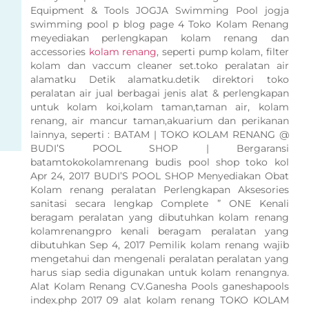
Equipment & Tools JOGJA Swimming Pool jogja
swimming pool p blog page 4 Toko Kolam Renang
meyediakan perlengkapan kolam renang dan
accessories
kolam renang
, seperti pump kolam, filter
kolam dan vaccum cleaner set.toko peralatan air
alamatku Detik alamatku.detik direktori toko
peralatan air jual berbagai jenis alat & perlengkapan
untuk kolam koi,kolam taman,taman air, kolam
renang, air mancur taman,akuarium dan perikanan
lainnya, seperti : BATAM | TOKO KOLAM RENANG @
BUDI’S POOL SHOP | Bergaransi
batamtokokolamrenang budis pool shop toko kol
Apr 24, 2017 BUDI’S POOL SHOP Menyediakan Obat
Kolam renang peralatan Perlengkapan Aksesories
sanitasi secara lengkap Complete ” ONE Kenali
beragam peralatan yang dibutuhkan kolam renang
kolamrenangpro kenali beragam peralatan yang
dibutuhkan Sep 4, 2017 Pemilik kolam renang wajib
mengetahui dan mengenali peralatan peralatan yang
harus siap sedia digunakan untuk kolam renangnya.
Alat Kolam Renang CV.Ganesha Pools ganeshapools
index.php 2017 09 alat kolam renang TOKO KOLAM