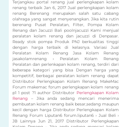
Terjangkau portal renang jual perlengkapan kolam
renang terbaik Jan 6, 2017 Jual perlengkapan kolam
renang Berenang merupakan salah satu cabang
olahraga yang sangat menyenangkan. Jika kita rutin
berenang Pusat Peralatan, Filter, Pompa Kolam
Renang dan Jacuzzi Bali poolnjacuzzi Kami menjual
peralatan kolam renang dan jacuzzi di Denpasar.
Ready stok pompa Produk PNJ berkualitas tinggi
dengan harga terbaik di kelasnya. Variasi Jual
Peralatan Kolam Renang Jasa Kolam Renang
jasakolamrenang › Peralatan Kolam Renang
Peralatan dan perlenkapan kolam renang, terdiri dari
beberapa kategori yang bisa Dengan harga yang
kompetitif, berbagai peralatan kolam renang dapat
Distributor Perlengkapan Kolam Renang MakeMac
Forum makemac forum perlengkapan kolam renang
p1 1 post ?1 author Distributor
Perlengkapan Kolam
Renang
– Jika anda sedang mencari menerima
pembuatan kolam renang baik besar,sedang maupun
kecil dengan harga Distributor Perlengkapan Kolam
Renang Forum Liputan6 forum.liputan6 › Jual Beli ›
JB Lainnya Jun 21, 2017 Distributor Perlengkapan
Kolam Renang – Jika anda sedang mencari kolam