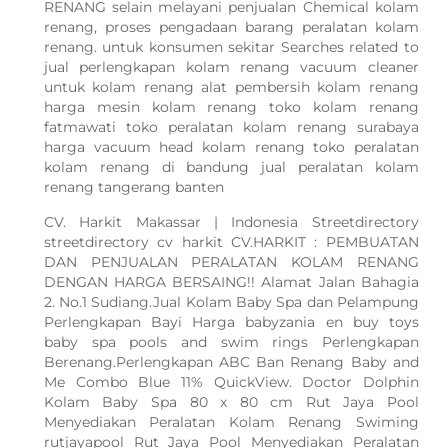
RENANG selain melayani penjualan Chemical kolam
renang, proses pengadaan barang peralatan kolam
renang. untuk konsumen sekitar Searches related to
jual perlengkapan kolam renang vacuum cleaner
untuk kolam renang alat pembersih kolam renang
harga mesin kolam renang toko kolam renang
fatmawati toko peralatan kolam renang surabaya
harga vacuum head kolam renang toko peralatan
kolam renang di bandung jual peralatan kolam
renang tangerang banten
CV. Harkit Makassar | Indonesia Streetdirectory
streetdirectory cv harkit CV.HARKIT : PEMBUATAN
DAN PENJUALAN PERALATAN KOLAM RENANG
DENGAN HARGA BERSAING!! Alamat Jalan Bahagia
2. No.1 Sudiang.Jual Kolam Baby Spa dan Pelampung
Perlengkapan Bayi Harga babyzania en buy toys
baby spa pools and swim rings Perlengkapan
Berenang.Perlengkapan ABC Ban Renang Baby and
Me Combo Blue 11% QuickView. Doctor Dolphin
Kolam Baby Spa 80 x 80 cm Rut Jaya Pool
Menyediakan Peralatan Kolam Renang Swiming
rutjayapool Rut Jaya Pool Menyediakan Peralatan