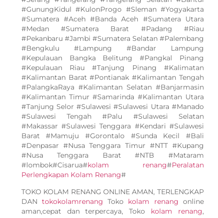
#GunungKidul #KulonProgo #Sleman #Yogyakarta
#Sumatera #Aceh #Banda Aceh #Sumatera Utara
#Medan #Sumatera Barat #Padang #Riau
#Pekanbaru #Jambi #Sumatera Selatan #Palembang
#Bengkulu #Lampung #Bandar Lampung
#Kepulauan Bangka Belitung #Pangkal Pinang
#Kepulauan Riau #Tanjung Pinang #Kalimatan
#Kalimantan Barat #Pontianak #Kalimantan Tengah
#PalangkaRaya #Kalimantan Selatan #Banjarmasin
#Kalimantan Timur #Samarinda #Kalimantan Utara
#Tanjung Selor #Sulawesi #Sulawesi Utara #Manado
#Sulawesi Tengah #Palu #Sulawesi Selatan
#Makassar #Sulawesi Tenggara #Kendari #Sulawesi
Barat #Mamuju #Gorontalo #Sunda Kecil #Bali
#Denpasar #Nusa Tenggara Timur #NTT #Kupang
#Nusa Tenggara Barat #NTB #Mataram
#lombok#Cisarua#
kolam renang
#
Peralatan
Perlengkapan Kolam Renang
#
TOKO KOLAM RENANG ONLINE AMAN, TERLENGKAP
DAN
tokokolamrenang
Toko
kolam renang
online
aman,cepat dan terpercaya, Toko
kolam renang
,