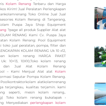
ris
Kolam Renang
Terbaru dan Harga
kos Kirim! Jual Peralatan Perlengkapan
ankolamrenang Toko Online Jual Jual
 asesories Kolam Renang di Tangerang,
 Kolam Puspa Jaya Shop Equipment
nang
?page all produk Supplier Alat alat
 KOLAM RENANG Kami Cv. Puspa Jaya
latan Kolam Renang: Pool Equipment
toko jual peralatan, pompa, filter dan
ERLENGKAPAN KOLAM RENANG Uk 10 x12,
poan kolam renang HARGA PAKET
: 10×13, 10X10,Toko kolam renang
dan Jual Alat Kolam Renang
Pool – Kami Menjual Alat alat
Kolam
nformasi Seputar Pompa Kolam Renang.
a Poolkontraktorkolam alatkolamrenang
a terjangkau, kualitas terjamin. kami
g seperti, mesin kolam renang,.
ng) Toko kolam renang bukalapak ›
ng Menyediakan
perlengkapan kolam