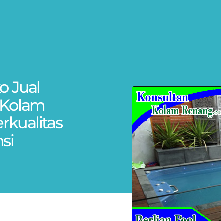
o Jual
 Kolam
kualitas
si