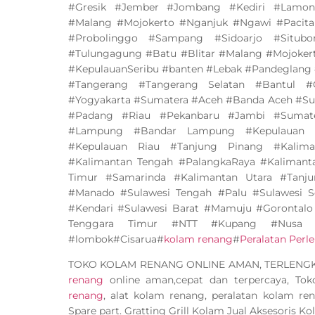
#Gresik #Jember #Jombang #Kediri #Lamo
#Malang #Mojokerto #Nganjuk #Ngawi #Pacit
#Probolinggo #Sampang #Sidoarjo #Situ
#Tulungagung #Batu #Blitar #Malang #Mojoker
#KepulauanSeribu #banten #Lebak #Pandeglang 
#Tangerang #Tangerang Selatan #Bantul #
#Yogyakarta #Sumatera #Aceh #Banda Aceh #Su
#Padang #Riau #Pekanbaru #Jambi #Sumate
#Lampung #Bandar Lampung #Kepulauan B
#Kepulauan Riau #Tanjung Pinang #Kalima
#Kalimantan Tengah #PalangkaRaya #Kalimant
Timur #Samarinda #Kalimantan Utara #Tanju
#Manado #Sulawesi Tengah #Palu #Sulawesi S
#Kendari #Sulawesi Barat #Mamuju #Gorontalo
Tenggara Timur #NTT #Kupang #Nusa 
#lombok#Cisarua#
kolam renang
#
Peralatan Per
TOKO KOLAM RENANG ONLINE AMAN, TERLEN
renang
online aman,cepat dan terpercaya, To
renang
, alat kolam renang, peralatan kolam ren
Spare part. Gratting Grill Kolam Jual Aksesoris K