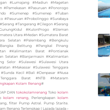
ngan #Lumajang #Madiun #Magetan
an #Pamekasan #Pasuruan #Ponorogo
bondo #Sumenep #Sumenep #Tuban
to #Pasuruan #Probolinggo #Surabaya
#Serang #Tangerang #Cilegon #Serang
GunungKidul #KulonProgo #Sleman
matera Utara #Medan #Sumatera Barat
ra Selatan #Palembang #Bengkulu
angka Belitung #Pangkal Pinang
tan #Kalimantan Barat #Pontianak
an Selatan #Banjarmasin #Kalimantan
ng Selor #Sulawesi #Sulawesi Utara
elatan #Makassar #Sulawesi Tenggara
 #Sunda Kecil #Bali #Denpasar #Nusa
Tenggara Barat #NTB #Mataram
lengkapan Kolam Renang
#
GKAP DAN
tokokolamrenang
Toko
kolam
ko
kolam renang
, Perlengkapan
kolam
ang, filter Pump Astral. Pump Starite.
olam Renang Terlengkap | Lazada lazada ›