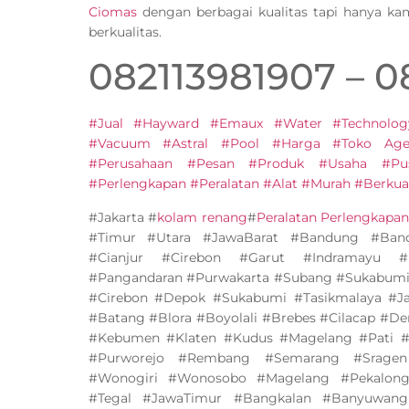
Ciomas
dengan berbagai kualitas tapi hanya k
berkualitas.
082113981907 – 
#Jual #Hayward #Emaux #Water #Technolog
#Vacuum #Astral #Pool #Harga #Toko Agen
#Perusahaan #Pesan #Produk #Usaha #Pu
#Perlengkapan #Peralatan #Alat #Murah #Berkual
#Jakarta #
kolam renang
#
Peralatan Perlengkapa
#Timur #Utara #JawaBarat #Bandung #Band
#Cianjur #Cirebon #Garut #Indramayu #
#Pangandaran #Purwakarta #Subang #Sukabumi
#Cirebon #Depok #Sukabumi #Tasikmalaya #J
#Batang #Blora #Boyolali #Brebes #Cilacap #D
#Kebumen #Klaten #Kudus #Magelang #Pati #
#Purworejo #Rembang #Semarang #Sragen
#Wonogiri #Wonosobo #Magelang #Pekalonga
#Tegal #JawaTimur #Bangkalan #Banyuwang