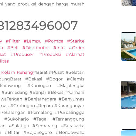
ami yang produksi dengan harga murah
081283496007
y #Filter #Lampu #Pompa #Starite
 #Beli #Distributor #Info #Order
sat #Produsen #Produksi #Alamat
itas
n Kolam Renang
#Barat #Pusat #Selatan
ungBarat #Bekasi #Bogor #Ciamis
Karawang #Kuningan #Majalengka
 #Sumedang #Banjar #Bekasi #Cimahi
awaTengah #Banjarnegara #Banyumas
emak #Grobogan #Jepara #Karanganyar
Pekalongan #Pemalang #Purbalingga
 #Sukoharjo #Tegal #Temanggung
n #Salatiga #Semarang #Surakarta
i #Blitar #Bojonegoro #Bondowoso