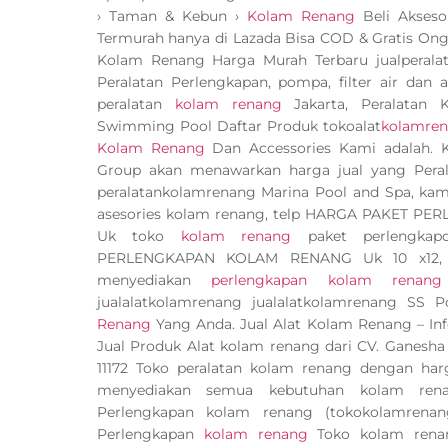
› Taman & Kebun ›
Kolam Renang
Beli Akseso
Termurah hanya di Lazada Bisa COD & Gratis Ong
Kolam Renang Harga Murah Terbaru jualperalat
Peralatan Perlengkapan, pompa, filter air dan
peralatan
kolam renang
Jakarta, Peralatan
Swimming Pool Daftar Produk tokoalat
kolamre
Kolam Renang
Dan Accessories Kami adalah.
Group akan menawarkan harga jual yang Pera
peralatankolamrenang Marina Pool and Spa, kami 
asesories kolam renang, telp HARGA PAKET P
Uk toko
kolam renang
paket perlengka
PERLENGKAPAN KOLAM RENANG Uk 10 x12, Uk
menyediakan
perlengkapan kolam renang
jualalatkolamrenang jualalatkolamrenang SS 
Renang
Yang Anda. Jual Alat Kolam Renang – I
Jual Produk Alat kolam renang dari CV. Ganesh
11172 Toko peralatan kolam renang dengan harg
menyediakan semua kebutuhan kolam renan
Perlengkapan kolam renang (tokokolamrena
Perlengkapan
kolam renang
Toko kolam rena