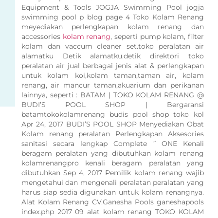
Equipment & Tools JOGJA Swimming Pool jogja
swimming pool p blog page 4 Toko Kolam Renang
meyediakan perlengkapan kolam renang dan
accessories
kolam renang
, seperti pump kolam, filter
kolam dan vaccum cleaner set.toko peralatan air
alamatku Detik alamatku.detik direktori toko
peralatan air jual berbagai jenis alat & perlengkapan
untuk kolam koi,kolam taman,taman air, kolam
renang, air mancur taman,akuarium dan perikanan
lainnya, seperti : BATAM | TOKO KOLAM RENANG @
BUDI’S POOL SHOP | Bergaransi
batamtokokolamrenang budis pool shop toko kol
Apr 24, 2017 BUDI’S POOL SHOP Menyediakan Obat
Kolam renang peralatan Perlengkapan Aksesories
sanitasi secara lengkap Complete ” ONE Kenali
beragam peralatan yang dibutuhkan kolam renang
kolamrenangpro kenali beragam peralatan yang
dibutuhkan Sep 4, 2017 Pemilik kolam renang wajib
mengetahui dan mengenali peralatan peralatan yang
harus siap sedia digunakan untuk kolam renangnya.
Alat Kolam Renang CV.Ganesha Pools ganeshapools
index.php 2017 09 alat kolam renang TOKO KOLAM