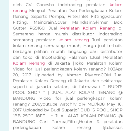
oleh CV. Ganesha indotrading peralatan
kolam
renang
Menjual Peralatan Dan Perlengkapan Kolam
Renang Seperti: Pompa, Filter,Inlet Fitting,Vacuum
Fitting, Maindrain,Cover Maindrain,Skimer Box,
Gutter P69160. Jual
Peralatan Kolam Renang
di
Semarang harga murah distributor indotrading
semarang peralatan
kolam renang
Jual peralatan
kolam renang semarang murah, Harga jual terbaik,
berbagai pilihan, murah langsung dari distributor
dan toko di Indotrading Halaman 1.Jual Peralatan
Kolam Renang
di Jakarta |Toko Peralatan Kolam
Video for jual perlengkapan kolam renang? 1:03Apr
20, 2017 Uploaded by Ahmad RiyantoCOM Jual
Peralatan Kolam Renang di Jakarta dan sekitarnya
seperti di jakarta selatan, di fatmawati ” BUDI’S
POOL SHOP ” | JUAL ALAT KOLAM RENANG @
BANDUNG Video for jual perlengkapan kolam
renang? 2:06youtube watch?v o14 ML17k08 May 16,
2017 Uploaded by Budi Suparjo” BUDI’S POOL SHOP
“BB 25CC 18FF | ~ JUAL ALAT KOLAM RENANG @
BANDUNG Cari Pompa,Filter,Heater & peralatan
perlengkapan kolam renang fjb.kaskus