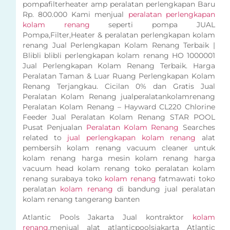
pompafilterheater amp peralatan perlengkapan Baru
Rp. 800.000 Kami menjual
peralatan perlengkapan
kolam renang
seperti pompa JUAL
Pompa,Filter,Heater & peralatan perlengkapan kolam
renang Jual Perlengkapan Kolam Renang Terbaik |
Blibli blibli perlengkapan kolam renang HO 1000001
Jual Perlengkapan Kolam Renang Terbaik. Harga
Peralatan Taman & Luar Ruang Perlengkapan Kolam
Renang Terjangkau. Cicilan 0% dan Gratis Jual
Peralatan Kolam Renang jualperalatankolamrenang
Peralatan Kolam Renang – Hayward CL220 Chlorine
Feeder Jual Peralatan Kolam Renang STAR POOL
Pusat Penjualan
Peralatan Kolam Renang
Searches
related to
jual perlengkapan kolam renang
alat
pembersih kolam renang vacuum cleaner untuk
kolam renang harga mesin kolam renang harga
vacuum head kolam renang toko peralatan kolam
renang surabaya toko
kolam renang
fatmawati toko
peralatan
kolam renang
di bandung jual peralatan
kolam renang tangerang banten
Atlantic Pools Jakarta Jual kontraktor
kolam
renang
,menjual alat atlanticpoolsjakarta Atlantic