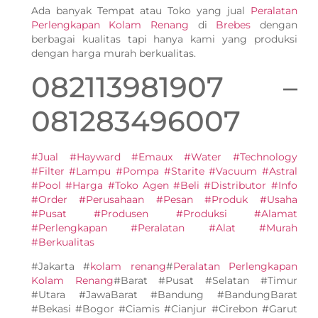
Ada banyak Tempat atau Toko yang jual
Peralatan
Perlengkapan Kolam Renang
di
Brebes
dengan
berbagai kualitas tapi hanya kami yang produksi
dengan harga murah berkualitas.
082113981907 –
081283496007
#Jual #Hayward #Emaux #Water #Technology
#Filter #Lampu #Pompa #Starite #Vacuum #Astral
#Pool #Harga #Toko Agen #Beli #Distributor #Info
#Order #Perusahaan #Pesan #Produk #Usaha
#Pusat #Produsen #Produksi #Alamat
#Perlengkapan #Peralatan #Alat #Murah
#Berkualitas
#Jakarta #
kolam renang
#
Peralatan Perlengkapan
Kolam Renang
#Barat #Pusat #Selatan #Timur
#Utara #JawaBarat #Bandung #BandungBarat
#Bekasi #Bogor #Ciamis #Cianjur #Cirebon #Garut