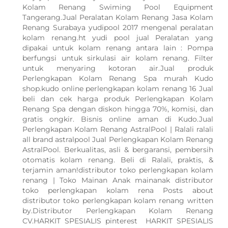
Kolam Renang Swiming Pool Equipment
Tangerang.Jual Peralatan Kolam Renang Jasa Kolam
Renang Surabaya yudipool 2017 mengenal peralatan
kolam renang.ht yudi pool jual Peralatan yang
dipakai untuk kolam renang antara lain : Pompa
berfungsi untuk sirkulasi air kolam renang. Filter
untuk menyaring kotoran air.Jual produk
Perlengkapan Kolam Renang Spa murah Kudo
shop.kudo online perlengkapan kolam renang 16 Jual
beli dan cek harga produk Perlengkapan Kolam
Renang Spa dengan diskon hingga 70%, komisi, dan
gratis ongkir. Bisnis online aman di Kudo.Jual
Perlengkapan Kolam Renang AstralPool | Ralali ralali
all brand astralpool Jual Perlengkapan Kolam Renang
AstralPool. Berkualitas, asli & bergaransi, pembersih
otomatis kolam renang. Beli di Ralali, praktis, &
terjamin aman!distributor toko perlengkapan kolam
renang | Toko Mainan Anak mainanak distributor
toko perlengkapan kolam rena Posts about
distributor toko perlengkapan kolam renang written
by.Distributor Perlengkapan Kolam Renang
CV.HARKIT SPESIALIS pinterest HARKIT SPESIALIS