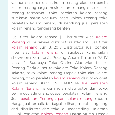
vacuum cleaner untuk kolamrenang alat pembersih
kolam renangharga mesin kolam renang toko kolam
renang fatmawati toko peralatan kolam renang
surabaya harga vacuum head kolam renang toko
peralatan kolam renang di bandung jual peralatan
kolam renang tangerang banten
jual filter kolam renang | Distributor Alat
Kolam
Renang
di Surabaya distributoralatkolam jual filter
kolam renang
Jun 8, 2017 Distributor jual pompa
filter alat
kolam renang
di Surabaya kunjungilah
showroom kami di Jl. Pucang Anom Timur no.25 IV
lantai 1, Surabaya Toko Online Alat Alat Kolam
Renang Berkualitas tokokolam Toko Kolam Renang
Jakarta, toko kolam renang Depok, toko alat kolam
renang, toko peralatan
kolam renang
dan toko obat
kolam renang. Kami CV. GANESHA
Jual Peralatan
Kolam Renang
harga murah distributor dan toko,
beli indotrading showcase peralatan kolam renang
Jual
peralatan Perlengkapan kolam renang
murah,
Harga jual terbaik, berbagai pilihan, murah langsung
dari distributor dan toko di Indotrading Halaman
1.Jual Peralatan
Kolam Renang
Harga Murah Depok