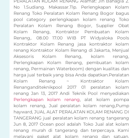
PERALATAN KOLAM RENANG Alamat: Jln Bahagia 2.
No 1.Sudiang. Makassar.Tlp. Perlengkapan Kolam
Renang Toko Peralatan Kolam Renang Bogor bagus
pool category perlengkapan kolam renang Toko
Peralatan Kolam Renang Bogor, Supplier Obat
Kolam Renang, Kontraktor Pembuatan Kolam
Renang,. 08.00 17.00 WIB PT Widyaloka Pools
Kontraktor Kolam Renang jasa kontraktor kolam
renang Kontraktor Kolam Renang di Jakarta, Menjual
Aksesoris Kolam Renang, kolam renang,
Perlengkapan Kolam Renang, pembuatan kolam
renang, Permainan Waterboom) dengan kualitas dan
harga jual terbaik yang bisa Anda dapatkan.Peralatan
Kolam Renang ~ Kontraktor Kolam
Renanganditeknikpool 2017 01 peralatan kolam
renang Jan 13, 2017 Andi Teknik Pool menyediakan
Perlengkapan kolam renang
, alat kolam pompa
kolam renang, Jual peralatan kolam renang,Pump
hayward, JUAL ALAT PERALATAN KOLAM RENANG DI
TANGERANG jual peralatan kolam renang tangerang
Jun 8, 2017 Ocean pool adalah Toko Jual alat kolam
renang murah di tangerang dan terpercaya. Kami
melayani paket alat kolam renang dan satuan.