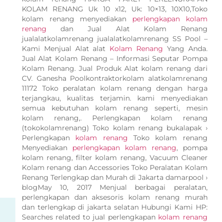
KOLAM RENANG Uk 10 x12, Uk: 10×13, 10X10,Toko
kolam renang menyediakan
perlengkapan kolam
renang
dan Jual Alat Kolam Renang
jualalatkolamrenang jualalatkolamrenang SS Pool –
Kami Menjual Alat alat
Kolam Renang
Yang Anda.
Jual Alat Kolam Renang – Informasi Seputar Pompa
Kolam Renang. Jual Produk Alat kolam renang dari
CV. Ganesha Poolkontraktorkolam alatkolamrenang
11172 Toko peralatan kolam renang dengan harga
terjangkau, kualitas terjamin. kami menyediakan
semua kebutuhan kolam renang seperti, mesin
kolam renang,. Perlengkapan kolam renang
(tokokolamrenang) Toko kolam renang bukalapak ›
Perlengkapan
kolam renang
Toko kolam renang
Menyediakan
perlengkapan kolam renang
, pompa
kolam renang, filter kolam renang, Vacuum Cleaner
Kolam renang dan Accessories Toko Peralatan Kolam
Renang Terlengkap dan Murah di Jakarta damarpool ›
blogMay 10, 2017 Menjual berbagai peralatan,
perlengkapan dan aksesoris kolam renang murah
dan terlengkap di jakarta selatan Hubungi Kami HP:
Searches related to jual perlengkapan
kolam renang