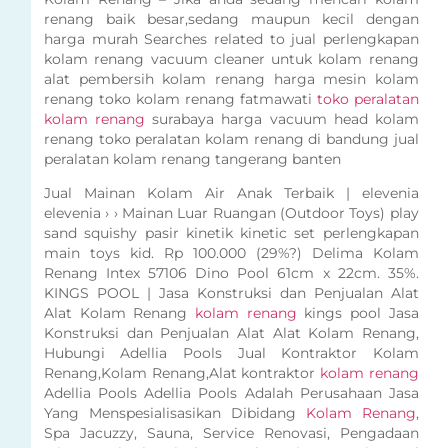
renang baik besar,sedang maupun kecil dengan
harga murah Searches related to jual perlengkapan
kolam renang vacuum cleaner untuk kolam renang
alat pembersih kolam renang harga mesin kolam
renang toko kolam renang fatmawati
toko peralatan
kolam renang
surabaya harga vacuum head kolam
renang toko peralatan kolam renang di bandung jual
peralatan kolam renang tangerang banten
Jual Mainan Kolam Air Anak Terbaik | elevenia
elevenia › › Mainan Luar Ruangan (Outdoor Toys) play
sand squishy pasir kinetik kinetic set perlengkapan
main toys kid. Rp 100.000 (29%?) Delima Kolam
Renang Intex 57106 Dino Pool 61cm x 22cm. 35%.
KINGS POOL | Jasa Konstruksi dan Penjualan Alat
Alat Kolam Renang
kolam renang
kings pool Jasa
Konstruksi dan Penjualan Alat Alat Kolam Renang,
Hubungi Adellia Pools Jual Kontraktor Kolam
Renang,Kolam Renang,Alat kontraktor
kolam renang
Adellia Pools Adellia Pools Adalah Perusahaan Jasa
Yang Menspesialisasikan Dibidang
Kolam Renang
,
Spa Jacuzzy, Sauna, Service Renovasi, Pengadaan