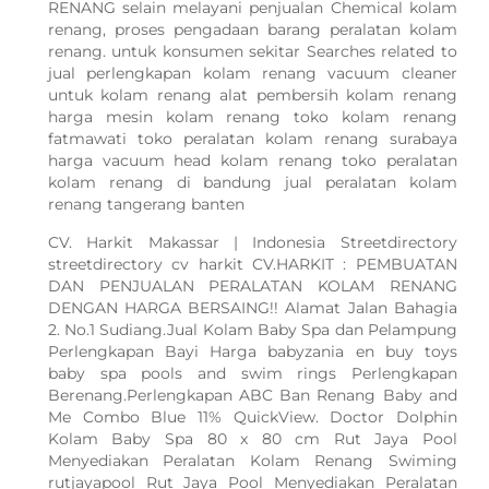
RENANG selain melayani penjualan Chemical kolam
renang, proses pengadaan barang peralatan kolam
renang. untuk konsumen sekitar Searches related to
jual perlengkapan kolam renang vacuum cleaner
untuk kolam renang alat pembersih kolam renang
harga mesin kolam renang toko kolam renang
fatmawati toko peralatan kolam renang surabaya
harga vacuum head kolam renang toko peralatan
kolam renang di bandung jual peralatan kolam
renang tangerang banten
CV. Harkit Makassar | Indonesia Streetdirectory
streetdirectory cv harkit CV.HARKIT : PEMBUATAN
DAN PENJUALAN PERALATAN KOLAM RENANG
DENGAN HARGA BERSAING!! Alamat Jalan Bahagia
2. No.1 Sudiang.Jual Kolam Baby Spa dan Pelampung
Perlengkapan Bayi Harga babyzania en buy toys
baby spa pools and swim rings Perlengkapan
Berenang.Perlengkapan ABC Ban Renang Baby and
Me Combo Blue 11% QuickView. Doctor Dolphin
Kolam Baby Spa 80 x 80 cm Rut Jaya Pool
Menyediakan Peralatan Kolam Renang Swiming
rutjayapool Rut Jaya Pool Menyediakan Peralatan