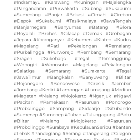
#Indramayu #Karawang #Kuningan #Majalengka
#Pangandaran #Purwakarta #Subang #Sukabumi
#Sumedang #Banjar #Bekasi #Cimahi #Cirebon
#Depok #Sukabumi #Tasikmalaya #JawaTengah
#Banjarnegara #Banyumas #Batang #Blora
#Boyolali #Brebes #Cilacap #Demak #Grobogan
#Jepara #Karanganyar #Kebumen #Klaten #Kudus
#Magelang #Pati #Pekalongan #Pemalang
#Purbalingga #Purworejo #Rembang #Semarang
#Sragen #Sukoharjo #Tegal #Temanggung
#Wonogiri #Wonosobo #Magelang #Pekalongan
#Salatiga #Semarang #Surakarta #Tegal
#JawaTimur #Bangkalan #Banyuwangi #Blitar
#Bojonegoro #Bondowoso #Gresik #Jember
#Jombang #Kediri #Lamongan #Lumajang #Madiun
#Magetan #Malang #Mojokerto #Nganjuk #Ngawi
#Pacitan #Pamekasan #Pasuruan #Ponorogo
#Probolinggo #Sampang #Sidoarjo #Situbondo
#Sumenep #Sumenep #Tuban #Tulungagung #Batu
#Blitar #Malang #Mojokerto #Pasuruan
#Probolinggo #Surabaya #KepulauanSeribu #banten
#Lebak #Pandeglang #Serang #Tangerang #Cilegon
#Serang #Tangerang #Tangerang Selatan #Bantul