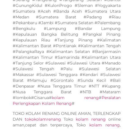
#GunungKidul #KulonProgo #Sleman #Yogyakarta
#Sumatera #Aceh #Banda Aceh #Sumatera Utara
#Medan #Sumatera Barat #Padang #Riau
#Pekanbaru #Jambi #Sumatera Selatan #Palembang
#Bengkulu #Lampung #Bandar Lampung
#Kepulauan Bangka Belitung #Pangkal Pinang
#Kepulauan Riau #Tanjung Pinang #Kalimatan
#Kalimantan Barat #Pontianak #Kalimantan Tengah
#PalangkaRaya #Kalimantan Selatan #Banjarmasin
#Kalimantan Timur #Samarinda #Kalimantan Utara
#Tanjung Selor #Sulawesi #Sulawesi Utara #Manado
#Sulawesi Tengah #Palu #Sulawesi Selatan
#Makassar #Sulawesi Tenggara #Kendari #Sulawesi
Barat #Mamuju #Gorontalo #Sunda Kecil #Bali
#Denpasar #Nusa Tenggara Timur #NTT #Kupang
#Nusa Tenggara Barat #NTB #Mataram
#lombok#Cisarua#
kolam renang
#
Peralatan
Perlengkapan Kolam Renang
#
TOKO KOLAM RENANG ONLINE AMAN, TERLENGKAP
DAN
tokokolamrenang
Toko
kolam renang
online
aman,cepat dan terpercaya, Toko
kolam renang
,