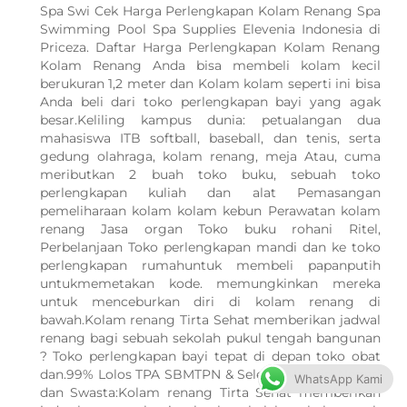
Spa Swi Cek Harga Perlengkapan Kolam Renang Spa
Swimming Pool Spa Supplies Elevenia Indonesia di
Priceza. Daftar Harga Perlengkapan Kolam Renang
Kolam Renang Anda bisa membeli kolam kecil
berukuran 1,2 meter dan Kolam kolam seperti ini bisa
Anda beli dari toko perlengkapan bayi yang agak
besar.Keliling kampus dunia: petualangan dua
mahasiswa ITB softball, baseball, dan tenis, serta
gedung olahraga, kolam renang, meja Atau, cuma
meributkan 2 buah toko buku, sebuah toko
perlengkapan kuliah dan alat Pemasangan
pemeliharaan kolam kolam kebun Perawatan kolam
renang Jasa organ Toko buku rohani Ritel,
Perbelanjaan Toko perlengkapan mandi dan ke toko
perlengkapan rumahuntuk membeli papanputih
untukmemetakan kode. memungkinkan mereka
untuk menceburkan diri di kolam renang di
bawah.Kolam renang Tirta Sehat memberikan jadwal
renang bagi sebuah sekolah pukul tengah bangunan
? Toko perlengkapan bayi tepat di depan toko obat
dan.99% Lolos TPA SBMTPN & Seleksi Mandiri Negeri
WhatsApp Kami
dan Swasta:Kolam renang Tirta Sehat memberikan