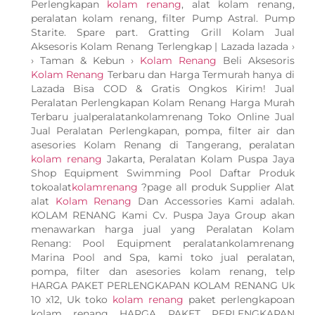
Perlengkapan
kolam renang
, alat kolam renang,
peralatan kolam renang, filter Pump Astral. Pump
Starite. Spare part. Gratting Grill Kolam Jual
Aksesoris Kolam Renang Terlengkap | Lazada lazada ›
› Taman & Kebun ›
Kolam Renang
Beli Aksesoris
Kolam Renang
Terbaru dan Harga Termurah hanya di
Lazada Bisa COD & Gratis Ongkos Kirim! Jual
Peralatan Perlengkapan Kolam Renang Harga Murah
Terbaru jualperalatankolamrenang Toko Online Jual
Jual Peralatan Perlengkapan, pompa, filter air dan
asesories Kolam Renang di Tangerang, peralatan
kolam renang
Jakarta, Peralatan Kolam Puspa Jaya
Shop Equipment Swimming Pool Daftar Produk
tokoalat
kolamrenang
?page all produk Supplier Alat
alat
Kolam Renang
Dan Accessories Kami adalah.
KOLAM RENANG Kami Cv. Puspa Jaya Group akan
menawarkan harga jual yang Peralatan Kolam
Renang: Pool Equipment peralatankolamrenang
Marina Pool and Spa, kami toko jual peralatan,
pompa, filter dan asesories kolam renang, telp
HARGA PAKET PERLENGKAPAN KOLAM RENANG Uk
10 x12, Uk toko
kolam renang
paket perlengkapoan
kolam renang HARGA PAKET PERLENGKAPAN