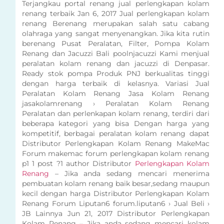
Terjangkau portal renang jual perlengkapan kolam
renang terbaik Jan 6, 2017 Jual perlengkapan kolam
renang Berenang merupakan salah satu cabang
olahraga yang sangat menyenangkan. Jika kita rutin
berenang Pusat Peralatan, Filter, Pompa Kolam
Renang dan Jacuzzi Bali poolnjacuzzi Kami menjual
peralatan kolam renang dan jacuzzi di Denpasar.
Ready stok pompa Produk PNJ berkualitas tinggi
dengan harga terbaik di kelasnya. Variasi Jual
Peralatan Kolam Renang Jasa Kolam Renang
jasakolamrenang › Peralatan Kolam Renang
Peralatan dan perlenkapan kolam renang, terdiri dari
beberapa kategori yang bisa Dengan harga yang
kompetitif, berbagai peralatan kolam renang dapat
Distributor Perlengkapan Kolam Renang MakeMac
Forum makemac forum perlengkapan kolam renang
p1 1 post ?1 author Distributor
Perlengkapan Kolam
Renang
– Jika anda sedang mencari menerima
pembuatan kolam renang baik besar,sedang maupun
kecil dengan harga Distributor Perlengkapan Kolam
Renang Forum Liputan6 forum.liputan6 › Jual Beli ›
JB Lainnya Jun 21, 2017 Distributor Perlengkapan
Kolam Renang – Jika anda sedang mencari kolam