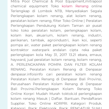
Mitra Pool Chemical & Pool Equipment,mitrapool
chemical equipment Toko
kolam Renang
online
Terlengkap di Lombok NTB, Menyediakan Segala
Perlengkapan kolam renang, alat kolam renang,
peralatan kolam renang, filter Toko Online | Peralatan
Perlengkapan Pendukung Kolam Taman air pusat
toko toko peralatan kolam, perlengkapan kolam,
kolam ikan, akuarium, kolam renang, industri,
perikanan, tambak, agroindustri, ikan koi, seperti
pompa air, water paket perlengkapan kolam renang
kontraktor waterpark andalan cipta reka paket
perlengkapan kola May 31, 2017 13.21 ebara, emaux,
hayward, jual peralatan kolam renang, kolam renang,
A. PERLENGKAPAN POMPA DAN FILTER KOLAM
RENANG. Peralatan Kolam Renang di Denpasar
denpasar.infoisinfo cari peralatan kolam renang
Peralatan Kolam Renang di Denpasar Bali Provinsi,
Perusahaan Peralatan Kolam Renang di Denpasar
Bali Provinsi.Perlengkapan Kolam Renang Toko
Online Korpri Mudah Murah toktok.id perlengkapan
kolam renang Masuk | Daftar. Bantuan. Pendaftaran
Supplier. Toko Online KORPRI. Kategori Produk.
Kategori. Back; Elektronik. Back; PENGATUR SUHU