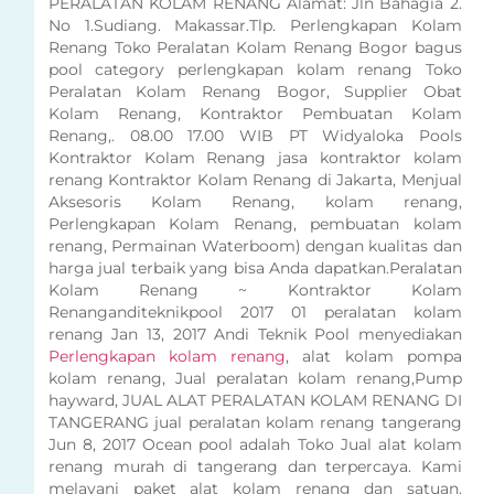
PERALATAN KOLAM RENANG Alamat: Jln Bahagia 2.
No 1.Sudiang. Makassar.Tlp. Perlengkapan Kolam
Renang Toko Peralatan Kolam Renang Bogor bagus
pool category perlengkapan kolam renang Toko
Peralatan Kolam Renang Bogor, Supplier Obat
Kolam Renang, Kontraktor Pembuatan Kolam
Renang,. 08.00 17.00 WIB PT Widyaloka Pools
Kontraktor Kolam Renang jasa kontraktor kolam
renang Kontraktor Kolam Renang di Jakarta, Menjual
Aksesoris Kolam Renang, kolam renang,
Perlengkapan Kolam Renang, pembuatan kolam
renang, Permainan Waterboom) dengan kualitas dan
harga jual terbaik yang bisa Anda dapatkan.Peralatan
Kolam Renang ~ Kontraktor Kolam
Renanganditeknikpool 2017 01 peralatan kolam
renang Jan 13, 2017 Andi Teknik Pool menyediakan
Perlengkapan kolam renang
, alat kolam pompa
kolam renang, Jual peralatan kolam renang,Pump
hayward, JUAL ALAT PERALATAN KOLAM RENANG DI
TANGERANG jual peralatan kolam renang tangerang
Jun 8, 2017 Ocean pool adalah Toko Jual alat kolam
renang murah di tangerang dan terpercaya. Kami
melayani paket alat kolam renang dan satuan.