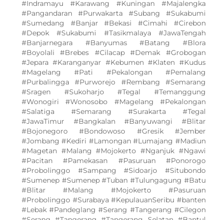
#Indramayu #Karawang #Kuningan #Majalengka
#Pangandaran #Purwakarta #Subang #Sukabumi
#Sumedang #Banjar #Bekasi #Cimahi #Cirebon
#Depok #Sukabumi #Tasikmalaya #JawaTengah
#Banjarnegara #Banyumas #Batang #Blora
#Boyolali #Brebes #Cilacap #Demak #Grobogan
#Jepara #Karanganyar #Kebumen #Klaten #Kudus
#Magelang #Pati #Pekalongan #Pemalang
#Purbalingga #Purworejo #Rembang #Semarang
#Sragen #Sukoharjo #Tegal #Temanggung
#Wonogiri #Wonosobo #Magelang #Pekalongan
#Salatiga #Semarang #Surakarta #Tegal
#JawaTimur #Bangkalan #Banyuwangi #Blitar
#Bojonegoro #Bondowoso #Gresik #Jember
#Jombang #Kediri #Lamongan #Lumajang #Madiun
#Magetan #Malang #Mojokerto #Nganjuk #Ngawi
#Pacitan #Pamekasan #Pasuruan #Ponorogo
#Probolinggo #Sampang #Sidoarjo #Situbondo
#Sumenep #Sumenep #Tuban #Tulungagung #Batu
#Blitar #Malang #Mojokerto #Pasuruan
#Probolinggo #Surabaya #KepulauanSeribu #banten
#Lebak #Pandeglang #Serang #Tangerang #Cilegon
#Serang #Tangerang #Tangerang Selatan #Bantul