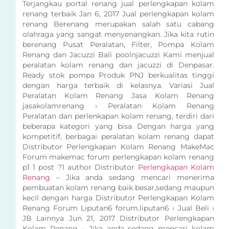
Terjangkau portal renang jual perlengkapan kolam
renang terbaik Jan 6, 2017 Jual perlengkapan kolam
renang Berenang merupakan salah satu cabang
olahraga yang sangat menyenangkan. Jika kita rutin
berenang Pusat Peralatan, Filter, Pompa Kolam
Renang dan Jacuzzi Bali poolnjacuzzi Kami menjual
peralatan kolam renang dan jacuzzi di Denpasar.
Ready stok pompa Produk PNJ berkualitas tinggi
dengan harga terbaik di kelasnya. Variasi Jual
Peralatan Kolam Renang Jasa Kolam Renang
jasakolamrenang › Peralatan Kolam Renang
Peralatan dan perlenkapan kolam renang, terdiri dari
beberapa kategori yang bisa Dengan harga yang
kompetitif, berbagai peralatan kolam renang dapat
Distributor Perlengkapan Kolam Renang MakeMac
Forum makemac forum perlengkapan kolam renang
p1 1 post ?1 author Distributor
Perlengkapan Kolam
Renang
– Jika anda sedang mencari menerima
pembuatan kolam renang baik besar,sedang maupun
kecil dengan harga Distributor Perlengkapan Kolam
Renang Forum Liputan6 forum.liputan6 › Jual Beli ›
JB Lainnya Jun 21, 2017 Distributor Perlengkapan
Kolam Renang – Jika anda sedang mencari kolam