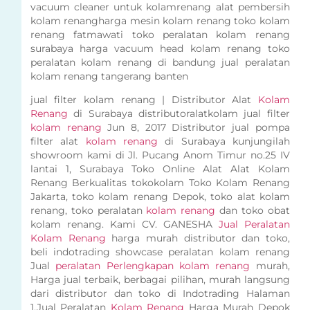
vacuum cleaner untuk kolamrenang alat pembersih
kolam renangharga mesin kolam renang toko kolam
renang fatmawati toko peralatan kolam renang
surabaya harga vacuum head kolam renang toko
peralatan kolam renang di bandung jual peralatan
kolam renang tangerang banten
jual filter kolam renang | Distributor Alat
Kolam
Renang
di Surabaya distributoralatkolam jual filter
kolam renang
Jun 8, 2017 Distributor jual pompa
filter alat
kolam renang
di Surabaya kunjungilah
showroom kami di Jl. Pucang Anom Timur no.25 IV
lantai 1, Surabaya Toko Online Alat Alat Kolam
Renang Berkualitas tokokolam Toko Kolam Renang
Jakarta, toko kolam renang Depok, toko alat kolam
renang, toko peralatan
kolam renang
dan toko obat
kolam renang. Kami CV. GANESHA
Jual Peralatan
Kolam Renang
harga murah distributor dan toko,
beli indotrading showcase peralatan kolam renang
Jual
peralatan Perlengkapan kolam renang
murah,
Harga jual terbaik, berbagai pilihan, murah langsung
dari distributor dan toko di Indotrading Halaman
1.Jual Peralatan
Kolam Renang
Harga Murah Depok