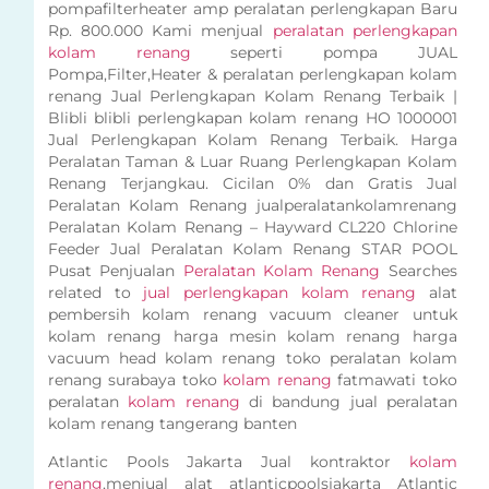
pompafilterheater amp peralatan perlengkapan Baru
Rp. 800.000 Kami menjual
peralatan perlengkapan
kolam renang
seperti pompa JUAL
Pompa,Filter,Heater & peralatan perlengkapan kolam
renang Jual Perlengkapan Kolam Renang Terbaik |
Blibli blibli perlengkapan kolam renang HO 1000001
Jual Perlengkapan Kolam Renang Terbaik. Harga
Peralatan Taman & Luar Ruang Perlengkapan Kolam
Renang Terjangkau. Cicilan 0% dan Gratis Jual
Peralatan Kolam Renang jualperalatankolamrenang
Peralatan Kolam Renang – Hayward CL220 Chlorine
Feeder Jual Peralatan Kolam Renang STAR POOL
Pusat Penjualan
Peralatan Kolam Renang
Searches
related to
jual perlengkapan kolam renang
alat
pembersih kolam renang vacuum cleaner untuk
kolam renang harga mesin kolam renang harga
vacuum head kolam renang toko peralatan kolam
renang surabaya toko
kolam renang
fatmawati toko
peralatan
kolam renang
di bandung jual peralatan
kolam renang tangerang banten
Atlantic Pools Jakarta Jual kontraktor
kolam
renang
,menjual alat atlanticpoolsjakarta Atlantic