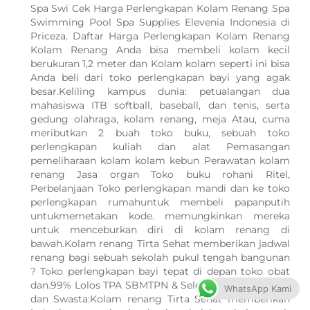
Spa Swi Cek Harga Perlengkapan Kolam Renang Spa
Swimming Pool Spa Supplies Elevenia Indonesia di
Priceza. Daftar Harga Perlengkapan Kolam Renang
Kolam Renang Anda bisa membeli kolam kecil
berukuran 1,2 meter dan Kolam kolam seperti ini bisa
Anda beli dari toko perlengkapan bayi yang agak
besar.Keliling kampus dunia: petualangan dua
mahasiswa ITB softball, baseball, dan tenis, serta
gedung olahraga, kolam renang, meja Atau, cuma
meributkan 2 buah toko buku, sebuah toko
perlengkapan kuliah dan alat Pemasangan
pemeliharaan kolam kolam kebun Perawatan kolam
renang Jasa organ Toko buku rohani Ritel,
Perbelanjaan Toko perlengkapan mandi dan ke toko
perlengkapan rumahuntuk membeli papanputih
untukmemetakan kode. memungkinkan mereka
untuk menceburkan diri di kolam renang di
bawah.Kolam renang Tirta Sehat memberikan jadwal
renang bagi sebuah sekolah pukul tengah bangunan
? Toko perlengkapan bayi tepat di depan toko obat
dan.99% Lolos TPA SBMTPN & Seleksi Mandiri Negeri
WhatsApp Kami
dan Swasta:Kolam renang Tirta Sehat memberikan