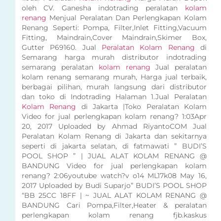
oleh CV. Ganesha indotrading peralatan
kolam
renang
Menjual Peralatan Dan Perlengkapan Kolam
Renang Seperti: Pompa, Filter,Inlet Fitting,Vacuum
Fitting, Maindrain,Cover Maindrain,Skimer Box,
Gutter P69160. Jual
Peralatan Kolam Renang
di
Semarang harga murah distributor indotrading
semarang peralatan
kolam renang
Jual peralatan
kolam renang semarang murah, Harga jual terbaik,
berbagai pilihan, murah langsung dari distributor
dan toko di Indotrading Halaman 1.Jual Peralatan
Kolam Renang
di Jakarta |Toko Peralatan Kolam
Video for jual perlengkapan kolam renang? 1:03Apr
20, 2017 Uploaded by Ahmad RiyantoCOM Jual
Peralatan Kolam Renang di Jakarta dan sekitarnya
seperti di jakarta selatan, di fatmawati ” BUDI’S
POOL SHOP ” | JUAL ALAT KOLAM RENANG @
BANDUNG Video for jual perlengkapan kolam
renang? 2:06youtube watch?v o14 ML17k08 May 16,
2017 Uploaded by Budi Suparjo” BUDI’S POOL SHOP
“BB 25CC 18FF | ~ JUAL ALAT KOLAM RENANG @
BANDUNG Cari Pompa,Filter,Heater & peralatan
perlengkapan kolam renang fjb.kaskus