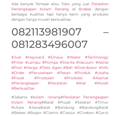
Ada banyak Tempat atau Toko yang jual
Peralatan
Perlengkapan Kolam Renang
di
Brebes
dengan
berbagai kualitas tapi hanya kami yang produksi
dengan harga murah berkualitas.
082113981907 –
081283496007
#Jual #Hayward #Emaux #Water #Technology
#Filter #Lampu #Pompa #Starite #Vacuum #Astral
#Pool #Harga #Toko Agen #Beli #Distributor #Info
#Order #Perusahaan #Pesan #Produk #Usaha
#Pusat #Produsen #Produksi #Alamat
#Perlengkapan #Peralatan #Alat #Murah
#Berkualitas
#Jakarta #
kolam renang
#
Peralatan Perlengkapan
Kolam Renang
#Barat #Pusat #Selatan #Timur
#Utara #JawaBarat #Bandung #BandungBarat
#Bekasi #Bogor #Ciamis #Cianjur #Cirebon #Garut