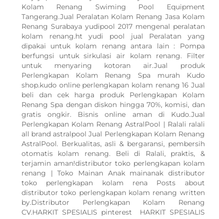
Kolam Renang Swiming Pool Equipment
Tangerang.Jual Peralatan Kolam Renang Jasa Kolam
Renang Surabaya yudipool 2017 mengenal peralatan
kolam renang.ht yudi pool jual Peralatan yang
dipakai untuk kolam renang antara lain : Pompa
berfungsi untuk sirkulasi air kolam renang. Filter
untuk menyaring kotoran air.Jual produk
Perlengkapan Kolam Renang Spa murah Kudo
shop.kudo online perlengkapan kolam renang 16 Jual
beli dan cek harga produk Perlengkapan Kolam
Renang Spa dengan diskon hingga 70%, komisi, dan
gratis ongkir. Bisnis online aman di Kudo.Jual
Perlengkapan Kolam Renang AstralPool | Ralali ralali
all brand astralpool Jual Perlengkapan Kolam Renang
AstralPool. Berkualitas, asli & bergaransi, pembersih
otomatis kolam renang. Beli di Ralali, praktis, &
terjamin aman!distributor toko perlengkapan kolam
renang | Toko Mainan Anak mainanak distributor
toko perlengkapan kolam rena Posts about
distributor toko perlengkapan kolam renang written
by.Distributor Perlengkapan Kolam Renang
CV.HARKIT SPESIALIS pinterest HARKIT SPESIALIS