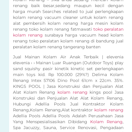
renang baik besar,sedang maupun kecil dengan
harga murah Searches related to jual perlengkapan
kolam renang vacuum cleaner untuk kolam renang
alat pembersih kolam renang harga mesin kolam
renang toko kolam renang fatmawati
toko peralatan
kolam renang
surabaya harga vacuum head kolam
renang toko peralatan kolam renang di bandung jual
peralatan kolam renang tangerang banten
Jual Mainan Kolam Air Anak Terbaik | elevenia
elevenia › › Mainan Luar Ruangan (Outdoor Toys) play
sand squishy pasir kinetik kinetic set perlengkapan
main toys kid. Rp 100.000 (29%?) Delima Kolam
Renang Intex 57106 Dino Pool 61cm x 22cm. 35%.
KINGS POOL | Jasa Konstruksi dan Penjualan Alat
Alat Kolam Renang
kolam renang
kings pool Jasa
Konstruksi dan Penjualan Alat Alat Kolam Renang,
Hubungi Adellia Pools Jual Kontraktor Kolam
Renang,Kolam Renang,Alat kontraktor
kolam renang
Adellia Pools Adellia Pools Adalah Perusahaan Jasa
Yang Menspesialisasikan Dibidang
Kolam Renang
,
Spa Jacuzzy, Sauna, Service Renovasi, Pengadaan