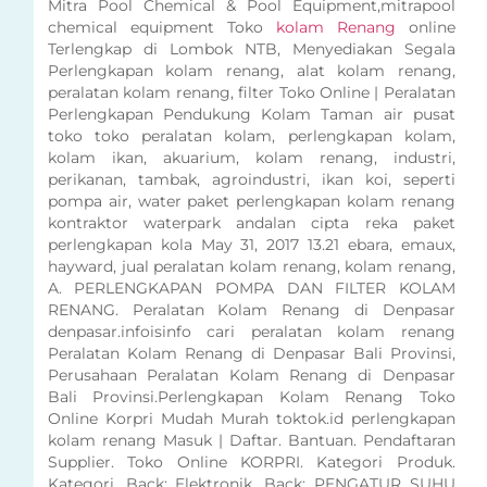
Mitra Pool Chemical & Pool Equipment,mitrapool
chemical equipment Toko
kolam Renang
online
Terlengkap di Lombok NTB, Menyediakan Segala
Perlengkapan kolam renang, alat kolam renang,
peralatan kolam renang, filter Toko Online | Peralatan
Perlengkapan Pendukung Kolam Taman air pusat
toko toko peralatan kolam, perlengkapan kolam,
kolam ikan, akuarium, kolam renang, industri,
perikanan, tambak, agroindustri, ikan koi, seperti
pompa air, water paket perlengkapan kolam renang
kontraktor waterpark andalan cipta reka paket
perlengkapan kola May 31, 2017 13.21 ebara, emaux,
hayward, jual peralatan kolam renang, kolam renang,
A. PERLENGKAPAN POMPA DAN FILTER KOLAM
RENANG. Peralatan Kolam Renang di Denpasar
denpasar.infoisinfo cari peralatan kolam renang
Peralatan Kolam Renang di Denpasar Bali Provinsi,
Perusahaan Peralatan Kolam Renang di Denpasar
Bali Provinsi.Perlengkapan Kolam Renang Toko
Online Korpri Mudah Murah toktok.id perlengkapan
kolam renang Masuk | Daftar. Bantuan. Pendaftaran
Supplier. Toko Online KORPRI. Kategori Produk.
Kategori. Back; Elektronik. Back; PENGATUR SUHU