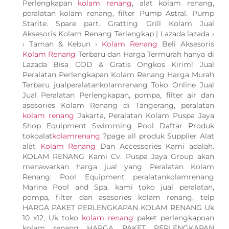
Perlengkapan
kolam renang
, alat kolam renang,
peralatan kolam renang, filter Pump Astral. Pump
Starite. Spare part. Gratting Grill Kolam Jual
Aksesoris Kolam Renang Terlengkap | Lazada lazada ›
› Taman & Kebun ›
Kolam Renang
Beli Aksesoris
Kolam Renang
Terbaru dan Harga Termurah hanya di
Lazada Bisa COD & Gratis Ongkos Kirim! Jual
Peralatan Perlengkapan Kolam Renang Harga Murah
Terbaru jualperalatankolamrenang Toko Online Jual
Jual Peralatan Perlengkapan, pompa, filter air dan
asesories Kolam Renang di Tangerang, peralatan
kolam renang
Jakarta, Peralatan Kolam Puspa Jaya
Shop Equipment Swimming Pool Daftar Produk
tokoalat
kolamrenang
?page all produk Supplier Alat
alat
Kolam Renang
Dan Accessories Kami adalah.
KOLAM RENANG Kami Cv. Puspa Jaya Group akan
menawarkan harga jual yang Peralatan Kolam
Renang: Pool Equipment peralatankolamrenang
Marina Pool and Spa, kami toko jual peralatan,
pompa, filter dan asesories kolam renang, telp
HARGA PAKET PERLENGKAPAN KOLAM RENANG Uk
10 x12, Uk toko
kolam renang
paket perlengkapoan
kolam renang HARGA PAKET PERLENGKAPAN