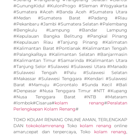
#GunungKidul #KulonProgo #Sleman #Yogyakarta
#Sumatera #Aceh #Banda Aceh #Sumatera Utara
#Medan #Sumatera Barat #Padang #Riau
#Pekanbaru #Jambi #Sumatera Selatan #Palembang
#Bengkulu #Lampung #Bandar Lampung
#Kepulauan Bangka Belitung #Pangkal Pinang
#Kepulauan Riau #Tanjung Pinang #Kalimatan
#Kalimantan Barat #Pontianak #Kalimantan Tengah
#PalangkaRaya #Kalimantan Selatan #Banjarmasin
#Kalimantan Timur #Samarinda #Kalimantan Utara
#Tanjung Selor #Sulawesi #Sulawesi Utara #Manado
#Sulawesi Tengah #Palu #Sulawesi Selatan
#Makassar #Sulawesi Tenggara #Kendari #Sulawesi
Barat #Mamuju #Gorontalo #Sunda Kecil #Bali
#Denpasar #Nusa Tenggara Timur #NTT #Kupang
#Nusa Tenggara Barat #NTB #Mataram
#lombok#Cisarua#
kolam renang
#
Peralatan
Perlengkapan Kolam Renang
#
TOKO KOLAM RENANG ONLINE AMAN, TERLENGKAP
DAN
tokokolamrenang
Toko
kolam renang
online
aman,cepat dan terpercaya, Toko
kolam renang
,