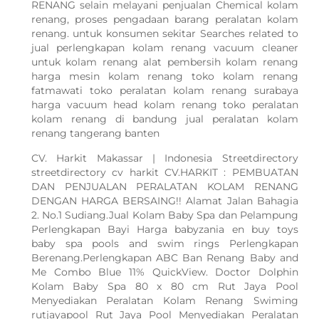
RENANG selain melayani penjualan Chemical kolam
renang, proses pengadaan barang peralatan kolam
renang. untuk konsumen sekitar Searches related to
jual perlengkapan kolam renang vacuum cleaner
untuk kolam renang alat pembersih kolam renang
harga mesin kolam renang toko kolam renang
fatmawati toko peralatan kolam renang surabaya
harga vacuum head kolam renang toko peralatan
kolam renang di bandung jual peralatan kolam
renang tangerang banten
CV. Harkit Makassar | Indonesia Streetdirectory
streetdirectory cv harkit CV.HARKIT : PEMBUATAN
DAN PENJUALAN PERALATAN KOLAM RENANG
DENGAN HARGA BERSAING!! Alamat Jalan Bahagia
2. No.1 Sudiang.Jual Kolam Baby Spa dan Pelampung
Perlengkapan Bayi Harga babyzania en buy toys
baby spa pools and swim rings Perlengkapan
Berenang.Perlengkapan ABC Ban Renang Baby and
Me Combo Blue 11% QuickView. Doctor Dolphin
Kolam Baby Spa 80 x 80 cm Rut Jaya Pool
Menyediakan Peralatan Kolam Renang Swiming
rutjayapool Rut Jaya Pool Menyediakan Peralatan