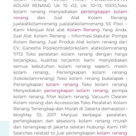
KOLAM RENANG Uk 10 x12, Uk: 10×13, 10X10,Toko
kolam renang menyediakan
perlengkapan kolam
renang
dan Jual Alat Kolam Renang
jualalatkolamrenang jualalatkolamrenang SS Pool –
Kami Menjual Alat alat
Kolam Renang
Yang Anda.
Jual Alat Kolam Renang – Informasi Seputar Pompa
Kolam Renang. Jual Produk Alat kolam renang dari
CV. Ganesha Poolkontraktorkolam alatkolamrenang
11172 Toko peralatan kolam renang dengan harga
terjangkau, kualitas terjamin. kami menyediakan
semua kebutuhan kolam renang seperti, mesin
kolam renang,. Perlengkapan kolam renang
(tokokolamrenang) Toko kolam renang bukalapak ›
Perlengkapan
kolam renang
Toko kolam renang
Menyediakan
perlengkapan kolam renang
, pompa
kolam renang, filter kolam renang, Vacuum Cleaner
Kolam renang dan Accessories Toko Peralatan Kolam
Renang Terlengkap dan Murah di Jakarta damarpool ›
blogMay 10, 2017 Menjual berbagai peralatan,
perlengkapan dan aksesoris kolam renang murah
dan terlengkap di jakarta selatan Hubungi Kami HP:
Searches related to jual perlengkapan
kolam renang