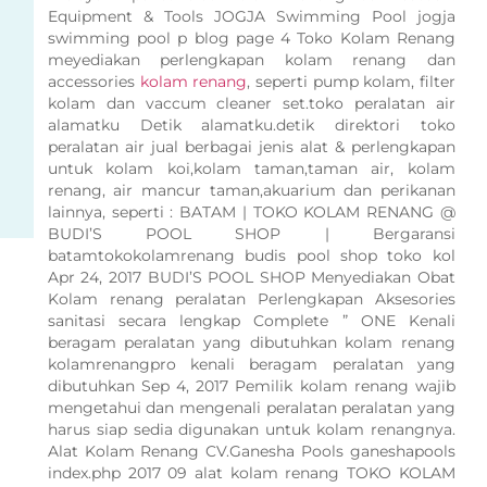
Equipment & Tools JOGJA Swimming Pool jogja
swimming pool p blog page 4 Toko Kolam Renang
meyediakan perlengkapan kolam renang dan
accessories
kolam renang
, seperti pump kolam, filter
kolam dan vaccum cleaner set.toko peralatan air
alamatku Detik alamatku.detik direktori toko
peralatan air jual berbagai jenis alat & perlengkapan
untuk kolam koi,kolam taman,taman air, kolam
renang, air mancur taman,akuarium dan perikanan
lainnya, seperti : BATAM | TOKO KOLAM RENANG @
BUDI’S POOL SHOP | Bergaransi
batamtokokolamrenang budis pool shop toko kol
Apr 24, 2017 BUDI’S POOL SHOP Menyediakan Obat
Kolam renang peralatan Perlengkapan Aksesories
sanitasi secara lengkap Complete ” ONE Kenali
beragam peralatan yang dibutuhkan kolam renang
kolamrenangpro kenali beragam peralatan yang
dibutuhkan Sep 4, 2017 Pemilik kolam renang wajib
mengetahui dan mengenali peralatan peralatan yang
harus siap sedia digunakan untuk kolam renangnya.
Alat Kolam Renang CV.Ganesha Pools ganeshapools
index.php 2017 09 alat kolam renang TOKO KOLAM