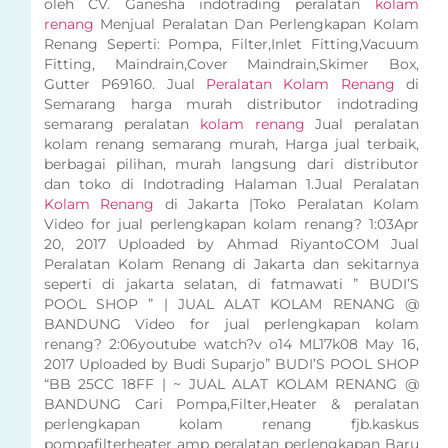
oleh CV. Ganesha indotrading peralatan
kolam
renang
Menjual Peralatan Dan Perlengkapan Kolam
Renang Seperti: Pompa, Filter,Inlet Fitting,Vacuum
Fitting, Maindrain,Cover Maindrain,Skimer Box,
Gutter P69160. Jual
Peralatan Kolam Renang
di
Semarang harga murah distributor indotrading
semarang peralatan
kolam renang
Jual peralatan
kolam renang semarang murah, Harga jual terbaik,
berbagai pilihan, murah langsung dari distributor
dan toko di Indotrading Halaman 1.Jual Peralatan
Kolam Renang
di Jakarta |Toko Peralatan Kolam
Video for jual perlengkapan kolam renang? 1:03Apr
20, 2017 Uploaded by Ahmad RiyantoCOM Jual
Peralatan Kolam Renang di Jakarta dan sekitarnya
seperti di jakarta selatan, di fatmawati ” BUDI’S
POOL SHOP ” | JUAL ALAT KOLAM RENANG @
BANDUNG Video for jual perlengkapan kolam
renang? 2:06youtube watch?v o14 ML17k08 May 16,
2017 Uploaded by Budi Suparjo” BUDI’S POOL SHOP
“BB 25CC 18FF | ~ JUAL ALAT KOLAM RENANG @
BANDUNG Cari Pompa,Filter,Heater & peralatan
perlengkapan kolam renang fjb.kaskus
pompafilterheater amp peralatan perlengkapan Baru