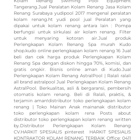
Kolam Renang Swiming Pool Equipment
Tangerang.Jual Peralatan Kolam Renang Jasa Kolam
Renang Surabaya yudipool 2017 mengenal peralatan
kolam renang.ht yudi pool jual Peralatan yang
dipakai untuk kolam renang antara lain : Pompa
berfungsi untuk sirkulasi air kolam renang. Filter
untuk menyaring kotoran air.Jual produk
Perlengkapan Kolam Renang Spa murah Kudo
shop.kudo online perlengkapan kolam renang 16 Jual
beli dan cek harga produk Perlengkapan Kolam
Renang Spa dengan diskon hingga 70%, komisi, dan
gratis ongkir. Bisnis online aman di Kudo.Jual
Perlengkapan Kolam Renang AstralPool | Ralali ralali
all brand astralpool Jual Perlengkapan Kolam Renang
AstralPool. Berkualitas, asli & bergaransi, pembersih
otomatis kolam renang. Beli di Ralali, praktis, &
terjamin aman!distributor toko perlengkapan kolam
renang | Toko Mainan Anak mainanak distributor
toko perlengkapan kolam rena Posts about
distributor toko perlengkapan kolam renang written
by.Distributor Perlengkapan Kolam Renang
CV.HARKIT SPESIALIS pinterest HARKIT SPESIALIS
KONTRAKTOR KOLAM RENANG TERBAIK Office: 0411