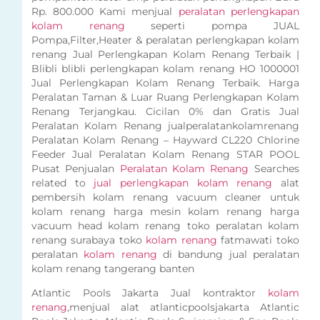
Rp. 800.000 Kami menjual
peralatan perlengkapan
kolam renang
seperti pompa JUAL
Pompa,Filter,Heater & peralatan perlengkapan kolam
renang Jual Perlengkapan Kolam Renang Terbaik |
Blibli blibli perlengkapan kolam renang HO 1000001
Jual Perlengkapan Kolam Renang Terbaik. Harga
Peralatan Taman & Luar Ruang Perlengkapan Kolam
Renang Terjangkau. Cicilan 0% dan Gratis Jual
Peralatan Kolam Renang jualperalatankolamrenang
Peralatan Kolam Renang – Hayward CL220 Chlorine
Feeder Jual Peralatan Kolam Renang STAR POOL
Pusat Penjualan
Peralatan Kolam Renang
Searches
related to
jual perlengkapan kolam renang
alat
pembersih kolam renang vacuum cleaner untuk
kolam renang harga mesin kolam renang harga
vacuum head kolam renang toko peralatan kolam
renang surabaya toko
kolam renang
fatmawati toko
peralatan
kolam renang
di bandung jual peralatan
kolam renang tangerang banten
Atlantic Pools Jakarta Jual kontraktor
kolam
renang
,menjual alat atlanticpoolsjakarta Atlantic