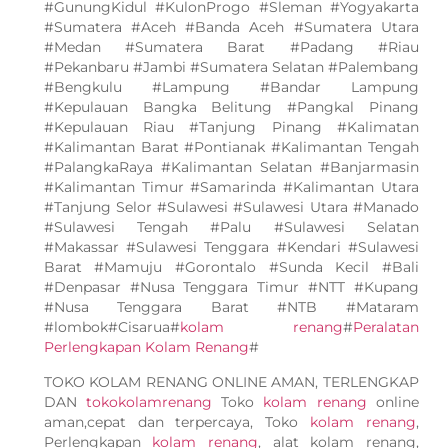
#GunungKidul #KulonProgo #Sleman #Yogyakarta
#Sumatera #Aceh #Banda Aceh #Sumatera Utara
#Medan #Sumatera Barat #Padang #Riau
#Pekanbaru #Jambi #Sumatera Selatan #Palembang
#Bengkulu #Lampung #Bandar Lampung
#Kepulauan Bangka Belitung #Pangkal Pinang
#Kepulauan Riau #Tanjung Pinang #Kalimatan
#Kalimantan Barat #Pontianak #Kalimantan Tengah
#PalangkaRaya #Kalimantan Selatan #Banjarmasin
#Kalimantan Timur #Samarinda #Kalimantan Utara
#Tanjung Selor #Sulawesi #Sulawesi Utara #Manado
#Sulawesi Tengah #Palu #Sulawesi Selatan
#Makassar #Sulawesi Tenggara #Kendari #Sulawesi
Barat #Mamuju #Gorontalo #Sunda Kecil #Bali
#Denpasar #Nusa Tenggara Timur #NTT #Kupang
#Nusa Tenggara Barat #NTB #Mataram
#lombok#Cisarua#
kolam renang
#
Peralatan
Perlengkapan Kolam Renang
#
TOKO KOLAM RENANG ONLINE AMAN, TERLENGKAP
DAN
tokokolamrenang
Toko
kolam renang
online
aman,cepat dan terpercaya, Toko
kolam renang
,
Perlengkapan
kolam renang
, alat kolam renang,