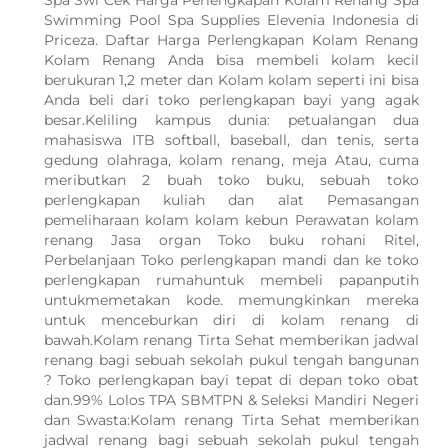
Spa Swi Cek Harga Perlengkapan Kolam Renang Spa
Swimming Pool Spa Supplies Elevenia Indonesia di
Priceza. Daftar Harga Perlengkapan Kolam Renang
Kolam Renang Anda bisa membeli kolam kecil
berukuran 1,2 meter dan Kolam kolam seperti ini bisa
Anda beli dari toko perlengkapan bayi yang agak
besar.Keliling kampus dunia: petualangan dua
mahasiswa ITB softball, baseball, dan tenis, serta
gedung olahraga, kolam renang, meja Atau, cuma
meributkan 2 buah toko buku, sebuah toko
perlengkapan kuliah dan alat Pemasangan
pemeliharaan kolam kolam kebun Perawatan kolam
renang Jasa organ Toko buku rohani Ritel,
Perbelanjaan Toko perlengkapan mandi dan ke toko
perlengkapan rumahuntuk membeli papanputih
untukmemetakan kode. memungkinkan mereka
untuk menceburkan diri di kolam renang di
bawah.Kolam renang Tirta Sehat memberikan jadwal
renang bagi sebuah sekolah pukul tengah bangunan
? Toko perlengkapan bayi tepat di depan toko obat
dan.99% Lolos TPA SBMTPN & Seleksi Mandiri Negeri
WhatsApp Kami
dan Swasta:Kolam renang Tirta Sehat memberikan
jadwal renang bagi sebuah sekolah pukul tengah