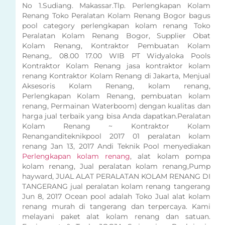
No 1.Sudiang. Makassar.Tlp. Perlengkapan Kolam
Renang Toko Peralatan Kolam Renang Bogor bagus
pool category perlengkapan kolam renang Toko
Peralatan Kolam Renang Bogor, Supplier Obat
Kolam Renang, Kontraktor Pembuatan Kolam
Renang,. 08.00 17.00 WIB PT Widyaloka Pools
Kontraktor Kolam Renang jasa kontraktor kolam
renang Kontraktor Kolam Renang di Jakarta, Menjual
Aksesoris Kolam Renang, kolam renang,
Perlengkapan Kolam Renang, pembuatan kolam
renang, Permainan Waterboom) dengan kualitas dan
harga jual terbaik yang bisa Anda dapatkan.Peralatan
Kolam Renang ~ Kontraktor Kolam
Renanganditeknikpool 2017 01 peralatan kolam
renang Jan 13, 2017 Andi Teknik Pool menyediakan
Perlengkapan kolam renang
, alat kolam pompa
kolam renang, Jual peralatan kolam renang,Pump
hayward, JUAL ALAT PERALATAN KOLAM RENANG DI
TANGERANG jual peralatan kolam renang tangerang
Jun 8, 2017 Ocean pool adalah Toko Jual alat kolam
renang murah di tangerang dan terpercaya. Kami
melayani paket alat kolam renang dan satuan.