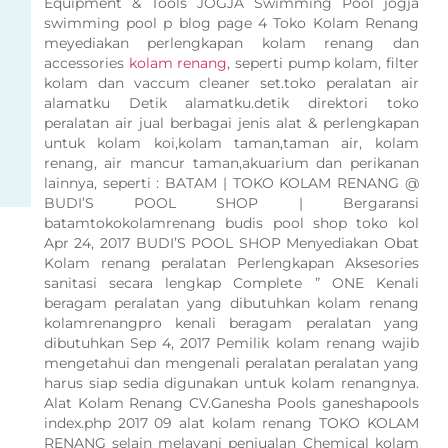
Equipment & Tools JOGJA Swimming Pool jogja
swimming pool p blog page 4 Toko Kolam Renang
meyediakan perlengkapan kolam renang dan
accessories
kolam renang
, seperti pump kolam, filter
kolam dan vaccum cleaner set.toko peralatan air
alamatku Detik alamatku.detik direktori toko
peralatan air jual berbagai jenis alat & perlengkapan
untuk kolam koi,kolam taman,taman air, kolam
renang, air mancur taman,akuarium dan perikanan
lainnya, seperti : BATAM | TOKO KOLAM RENANG @
BUDI’S POOL SHOP | Bergaransi
batamtokokolamrenang budis pool shop toko kol
Apr 24, 2017 BUDI’S POOL SHOP Menyediakan Obat
Kolam renang peralatan Perlengkapan Aksesories
sanitasi secara lengkap Complete ” ONE Kenali
beragam peralatan yang dibutuhkan kolam renang
kolamrenangpro kenali beragam peralatan yang
dibutuhkan Sep 4, 2017 Pemilik kolam renang wajib
mengetahui dan mengenali peralatan peralatan yang
harus siap sedia digunakan untuk kolam renangnya.
Alat Kolam Renang CV.Ganesha Pools ganeshapools
index.php 2017 09 alat kolam renang TOKO KOLAM
RENANG selain melayani penjualan Chemical kolam