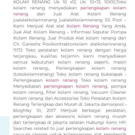
KOLAM RENANG Uk 10 x12, Uk: 10×13, 10X10,Toko
kolam renang menyediakan
perlengkapan kolam
renang
dan Jual Alat Kolam Renang
jualalatkolamrenang jualalatkolamrenang SS Pool –
Kami Menjual Alat alat
Kolam Renang
Yang Anda.
Jual Alat Kolam Renang – Informasi Seputar Pompa
Kolam Renang. Jual Produk Alat kolam renang dari
CV. Ganesha Poolkontraktorkolam alatkolamrenang
11172 Toko peralatan kolam renang dengan harga
terjangkau, kualitas terjamin. kami menyediakan
semua kebutuhan kolam renang seperti, mesin
kolam renang,. Perlengkapan kolam renang
(tokokolamrenang) Toko kolam renang bukalapak ›
Perlengkapan
kolam renang
Toko kolam renang
Menyediakan
perlengkapan kolam renang
, pompa
kolam renang, filter kolam renang, Vacuum Cleaner
Kolam renang dan Accessories Toko Peralatan Kolam
Renang Terlengkap dan Murah di Jakarta damarpool ›
blogMay 10, 2017 Menjual berbagai peralatan,
perlengkapan dan aksesoris kolam renang murah
dan terlengkap di jakarta selatan Hubungi Kami HP:
Searches related to jual perlengkapan
kolam renang
vacuum cleaner untuk kolamrenang alat pembersih