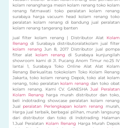
kolam renangharga mesin kolam renang toko kolam
renang fatmawati toko peralatan kolam renang
surabaya harga vacuum head kolam renang toko
peralatan kolam renang di bandung jual peralatan
kolam renang tangerang banten
jual filter kolam renang | Distributor Alat
Kolam
Renang
di Surabaya distributoralatkolam jual filter
kolam renang
Jun 8, 2017 Distributor jual pompa
filter alat
kolam renang
di Surabaya kunjungilah
showroom kami di Jl. Pucang Anom Timur no.25 IV
lantai 1, Surabaya Toko Online Alat Alat Kolam
Renang Berkualitas tokokolam Toko Kolam Renang
Jakarta, toko kolam renang Depok, toko alat kolam
renang, toko peralatan
kolam renang
dan toko obat
kolam renang. Kami CV. GANESHA
Jual Peralatan
Kolam Renang
harga murah distributor dan toko,
beli indotrading showcase peralatan kolam renang
Jual
peralatan Perlengkapan kolam renang
murah,
Harga jual terbaik, berbagai pilihan, murah langsung
dari distributor dan toko di Indotrading Halaman
1.Jual Peralatan
Kolam Renang
Harga Murah Depok