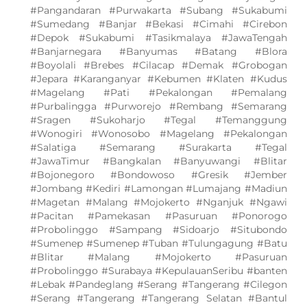
#Pangandaran #Purwakarta #Subang #Sukabumi
#Sumedang #Banjar #Bekasi #Cimahi #Cirebon
#Depok #Sukabumi #Tasikmalaya #JawaTengah
#Banjarnegara #Banyumas #Batang #Blora
#Boyolali #Brebes #Cilacap #Demak #Grobogan
#Jepara #Karanganyar #Kebumen #Klaten #Kudus
#Magelang #Pati #Pekalongan #Pemalang
#Purbalingga #Purworejo #Rembang #Semarang
#Sragen #Sukoharjo #Tegal #Temanggung
#Wonogiri #Wonosobo #Magelang #Pekalongan
#Salatiga #Semarang #Surakarta #Tegal
#JawaTimur #Bangkalan #Banyuwangi #Blitar
#Bojonegoro #Bondowoso #Gresik #Jember
#Jombang #Kediri #Lamongan #Lumajang #Madiun
#Magetan #Malang #Mojokerto #Nganjuk #Ngawi
#Pacitan #Pamekasan #Pasuruan #Ponorogo
#Probolinggo #Sampang #Sidoarjo #Situbondo
#Sumenep #Sumenep #Tuban #Tulungagung #Batu
#Blitar #Malang #Mojokerto #Pasuruan
#Probolinggo #Surabaya #KepulauanSeribu #banten
#Lebak #Pandeglang #Serang #Tangerang #Cilegon
#Serang #Tangerang #Tangerang Selatan #Bantul