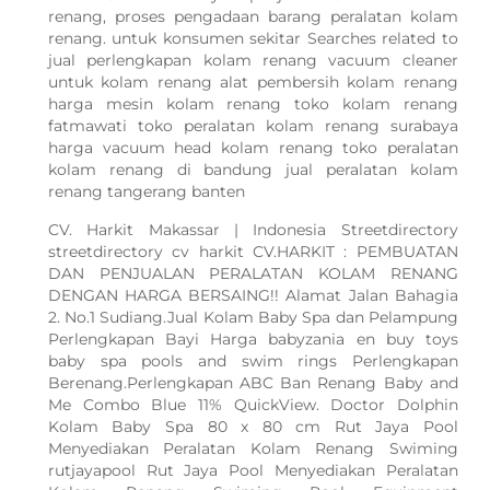
renang, proses pengadaan barang peralatan kolam
renang. untuk konsumen sekitar Searches related to
jual perlengkapan kolam renang vacuum cleaner
untuk kolam renang alat pembersih kolam renang
harga mesin kolam renang toko kolam renang
fatmawati toko peralatan kolam renang surabaya
harga vacuum head kolam renang toko peralatan
kolam renang di bandung jual peralatan kolam
renang tangerang banten
CV. Harkit Makassar | Indonesia Streetdirectory
streetdirectory cv harkit CV.HARKIT : PEMBUATAN
DAN PENJUALAN PERALATAN KOLAM RENANG
DENGAN HARGA BERSAING!! Alamat Jalan Bahagia
2. No.1 Sudiang.Jual Kolam Baby Spa dan Pelampung
Perlengkapan Bayi Harga babyzania en buy toys
baby spa pools and swim rings Perlengkapan
Berenang.Perlengkapan ABC Ban Renang Baby and
Me Combo Blue 11% QuickView. Doctor Dolphin
Kolam Baby Spa 80 x 80 cm Rut Jaya Pool
Menyediakan Peralatan Kolam Renang Swiming
rutjayapool Rut Jaya Pool Menyediakan Peralatan