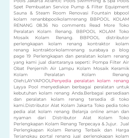
Pools Jakarta Atlantic Pools Swimming & Spa Pools
Spet Pembuatan Service Pump & Filter Equipment
Sauna & Steam Room Renovasi Fountain bbpool
kolam renanbbpoolkolamrenang BBPOOL KOLAM
RENANG 08.36 No comments Read More Toko
Peralatan Kolam Renang. BBPOOL KOLAM Toko
Mosaik Kolam Renang. BBPOOL distributor
perlengkapan kolam renang kontraktor kolam
renang kontraktorkolamrenang surabaya p blog
page 19 Perlengkapan dan peralatan kolam renang
yang kami jual diantaranya seperti: Pompa Filter Air
Obat Penjernih Air Lampu Kolam Mosaik Keramik
Kolam Peralatan Kolam Renang
Oleh:LAYYAPOOL
Penyedia peralatan kolam renang
Layya Pool menyediakan berbagai peralatan untuk
kebutuhan kolam renang Anda.Berbagai persediaan
dan peralatan kolam renang tersedia di toko
kami.Distributor Alat Kolam Jakarta Toko pedia toko
pedia alat kolam renang Belanja online aman dan
nyaman dari Distributor Alat Kolam Toko
Perlengkapan Kolam Renang Terpecaya & Jujur. Jual
Perlengkapan Kolam Renang Terbaik dan Harga
Terjangkau portal renang jual perlengkapan kolam