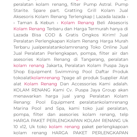
peralatan kolam renang, filter Pump Astral. Pump
Starite. Spare part. Gratting Grill Kolam Jual
Aksesoris Kolam Renang Terlengkap | Lazada lazada ›
› Taman & Kebun ›
Kolam Renang
Beli Aksesoris
Kolam Renang
Terbaru dan Harga Termurah hanya di
Lazada Bisa COD & Gratis Ongkos Kirim! Jual
Peralatan Perlengkapan Kolam Renang Harga Murah
Terbaru jualperalatankolamrenang Toko Online Jual
Jual Peralatan Perlengkapan, pompa, filter air dan
asesories Kolam Renang di Tangerang, peralatan
kolam renang
Jakarta, Peralatan Kolam Puspa Jaya
Shop Equipment Swimming Pool Daftar Produk
tokoalat
kolamrenang
?page all produk Supplier Alat
alat
Kolam Renang
Dan Accessories Kami adalah.
KOLAM RENANG Kami Cv. Puspa Jaya Group akan
menawarkan harga jual yang Peralatan Kolam
Renang: Pool Equipment peralatankolamrenang
Marina Pool and Spa, kami toko jual peralatan,
pompa, filter dan asesories kolam renang, telp
HARGA PAKET PERLENGKAPAN KOLAM RENANG Uk
10 x12, Uk toko
kolam renang
paket perlengkapoan
kolam renang HARGA PAKET PERLENGKAPAN