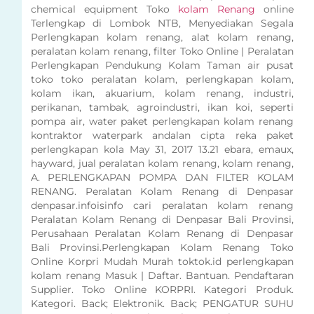
chemical equipment Toko
kolam Renang
online
Terlengkap di Lombok NTB, Menyediakan Segala
Perlengkapan kolam renang, alat kolam renang,
peralatan kolam renang, filter Toko Online | Peralatan
Perlengkapan Pendukung Kolam Taman air pusat
toko toko peralatan kolam, perlengkapan kolam,
kolam ikan, akuarium, kolam renang, industri,
perikanan, tambak, agroindustri, ikan koi, seperti
pompa air, water paket perlengkapan kolam renang
kontraktor waterpark andalan cipta reka paket
perlengkapan kola May 31, 2017 13.21 ebara, emaux,
hayward, jual peralatan kolam renang, kolam renang,
A. PERLENGKAPAN POMPA DAN FILTER KOLAM
RENANG. Peralatan Kolam Renang di Denpasar
denpasar.infoisinfo cari peralatan kolam renang
Peralatan Kolam Renang di Denpasar Bali Provinsi,
Perusahaan Peralatan Kolam Renang di Denpasar
Bali Provinsi.Perlengkapan Kolam Renang Toko
Online Korpri Mudah Murah toktok.id perlengkapan
kolam renang Masuk | Daftar. Bantuan. Pendaftaran
Supplier. Toko Online KORPRI. Kategori Produk.
Kategori. Back; Elektronik. Back; PENGATUR SUHU