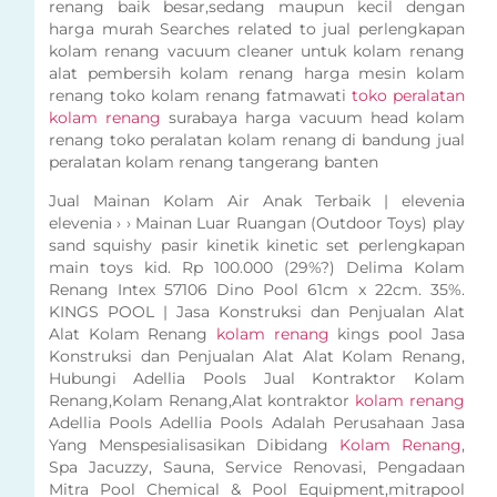
renang baik besar,sedang maupun kecil dengan
harga murah Searches related to jual perlengkapan
kolam renang vacuum cleaner untuk kolam renang
alat pembersih kolam renang harga mesin kolam
renang toko kolam renang fatmawati
toko peralatan
kolam renang
surabaya harga vacuum head kolam
renang toko peralatan kolam renang di bandung jual
peralatan kolam renang tangerang banten
Jual Mainan Kolam Air Anak Terbaik | elevenia
elevenia › › Mainan Luar Ruangan (Outdoor Toys) play
sand squishy pasir kinetik kinetic set perlengkapan
main toys kid. Rp 100.000 (29%?) Delima Kolam
Renang Intex 57106 Dino Pool 61cm x 22cm. 35%.
KINGS POOL | Jasa Konstruksi dan Penjualan Alat
Alat Kolam Renang
kolam renang
kings pool Jasa
Konstruksi dan Penjualan Alat Alat Kolam Renang,
Hubungi Adellia Pools Jual Kontraktor Kolam
Renang,Kolam Renang,Alat kontraktor
kolam renang
Adellia Pools Adellia Pools Adalah Perusahaan Jasa
Yang Menspesialisasikan Dibidang
Kolam Renang
,
Spa Jacuzzy, Sauna, Service Renovasi, Pengadaan
Mitra Pool Chemical & Pool Equipment,mitrapool