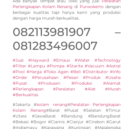
Ada banyak Tempat atau Toko yang jual
Peralatan
Perlengkapan Kolam Renang
di
Purwokerto
dengan
berbagai kualitas tapi hanya kami yang produksi
dengan harga murah berkualitas.
082113981907 –
081283496007
#Jual #Hayward #Emaux #Water #Technology
#Filter #Lampu #Pompa #Starite #Vacuum #Astral
#Pool #Harga #Toko Agen #Beli #Distributor #Info
#Order #Perusahaan #Pesan #Produk #Usaha
#Pusat #Produsen #Produksi #Alamat
#Perlengkapan #Peralatan #Alat #Murah
#Berkualitas
#Jakarta #
kolam renang
#
Peralatan Perlengkapan
Kolam Renang
#Barat #Pusat #Selatan #Timur
#Utara #JawaBarat #Bandung #BandungBarat
#Bekasi #Bogor #Ciamis #Cianjur #Cirebon #Garut
#Indramayu #Karawang #Kuningan #Majalengka