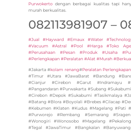
Purwokerto
dengan berbagai kualitas tapi ha
murah berkualitas.
082113981907 – 
#Jual #Hayward #Emaux #Water #Technolog
#Vacuum #Astral #Pool #Harga #Toko Agen
#Perusahaan #Pesan #Produk #Usaha #Pu
#Perlengkapan #Peralatan #Alat #Murah #Berkual
#Jakarta #
kolam renang
#
Peralatan Perlengkapa
#Timur #Utara #JawaBarat #Bandung #Band
#Cianjur #Cirebon #Garut #Indramayu #
#Pangandaran #Purwakarta #Subang #Sukabumi
#Cirebon #Depok #Sukabumi #Tasikmalaya #J
#Batang #Blora #Boyolali #Brebes #Cilacap #D
#Kebumen #Klaten #Kudus #Magelang #Pati #
#Purworejo #Rembang #Semarang #Sragen
#Wonogiri #Wonosobo #Magelang #Pekalonga
#Tegal #JawaTimur #Bangkalan #Banyuwang