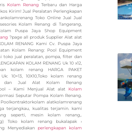
ris
Kolam Renang
Terbaru dan Harga
kos Kirim! Jual Peralatan Perlengkapan
ankolamrenang Toko Online Jual Jual
 asesories Kolam Renang di Tangerang,
 Kolam Puspa Jaya Shop Equipment
nang
?page all produk Supplier Alat alat
 KOLAM RENANG Kami Cv. Puspa Jaya
latan Kolam Renang: Pool Equipment
toko jual peralatan, pompa, filter dan
ERLENGKAPAN KOLAM RENANG Uk 10 x12,
poan kolam renang HARGA PAKET
: 10×13, 10X10,Toko kolam renang
dan Jual Alat Kolam Renang
Pool – Kami Menjual Alat alat
Kolam
nformasi Seputar Pompa Kolam Renang.
a Poolkontraktorkolam alatkolamrenang
a terjangkau, kualitas terjamin. kami
g seperti, mesin kolam renang,.
ng) Toko kolam renang bukalapak ›
ng Menyediakan
perlengkapan kolam