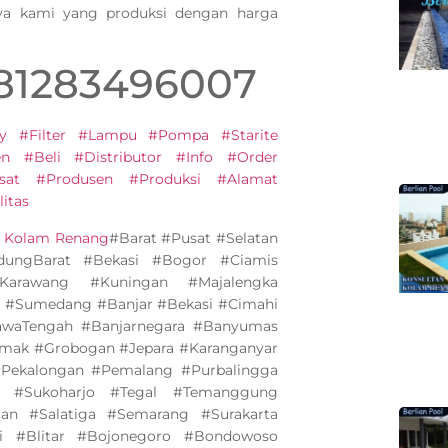
nya kami yang produksi dengan harga
081283496007
y #Filter #Lampu #Pompa #Starite
 #Beli #Distributor #Info #Order
sat #Produsen #Produksi #Alamat
itas
n Kolam Renang
#Barat #Pusat #Selatan
ungBarat #Bekasi #Bogor #Ciamis
Karawang #Kuningan #Majalengka
 #Sumedang #Banjar #Bekasi #Cimahi
awaTengah #Banjarnegara #Banyumas
emak #Grobogan #Jepara #Karanganyar
Pekalongan #Pemalang #Purbalingga
 #Sukoharjo #Tegal #Temanggung
n #Salatiga #Semarang #Surakarta
i #Blitar #Bojonegoro #Bondowoso