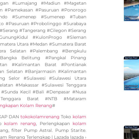
ngan #Lumajang #Madiun #Magetan
an #Pamekasan #Pasuruan #Ponorogo
bondo #Sumenep #Sumenep #Tuban
to #Pasuruan #Probolinggo #Surabaya
#Serang #Tangerang #Cilegon #Serang
GunungKidul #KulonProgo #Sleman
matera Utara #Medan #Sumatera Barat
ra Selatan #Palembang #Bengkulu
angka Belitung #Pangkal Pinang
tan #Kalimantan Barat #Pontianak
an Selatan #Banjarmasin #Kalimantan
ng Selor #Sulawesi #Sulawesi Utara
elatan #Makassar #Sulawesi Tenggara
 #Sunda Kecil #Bali #Denpasar #Nusa
Tenggara Barat #NTB #Mataram
lengkapan Kolam Renang
#
GKAP DAN
tokokolamrenang
Toko
kolam
ko
kolam renang
, Perlengkapan
kolam
ang, filter Pump Astral. Pump Starite.
olam Renang Terlengkap | Lazada lazada ›