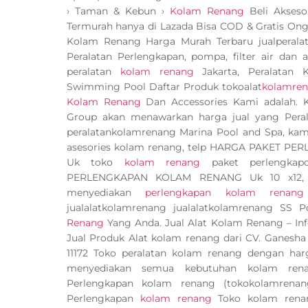
› Taman & Kebun ›
Kolam Renang
Beli Akseso
Termurah hanya di Lazada Bisa COD & Gratis Ong
Kolam Renang Harga Murah Terbaru jualperalat
Peralatan Perlengkapan, pompa, filter air dan
peralatan
kolam renang
Jakarta, Peralatan
Swimming Pool Daftar Produk tokoalat
kolamre
Kolam Renang
Dan Accessories Kami adalah.
Group akan menawarkan harga jual yang Pera
peralatankolamrenang Marina Pool and Spa, kami 
asesories kolam renang, telp HARGA PAKET P
Uk toko
kolam renang
paket perlengka
PERLENGKAPAN KOLAM RENANG Uk 10 x12, Uk
menyediakan
perlengkapan kolam renang
jualalatkolamrenang jualalatkolamrenang SS 
Renang
Yang Anda. Jual Alat Kolam Renang – I
Jual Produk Alat kolam renang dari CV. Ganesh
11172 Toko peralatan kolam renang dengan harg
menyediakan semua kebutuhan kolam renan
Perlengkapan kolam renang (tokokolamrena
Perlengkapan
kolam renang
Toko kolam rena