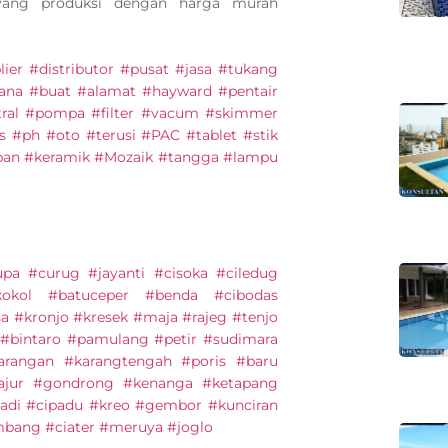
 yang produksi dengan harga murah
lier #distributor #pusat #jasa #tukang
na #buat #alamat #hayward #pentair
tral #pompa #filter #vacum #skimmer
as #ph #oto #terusi #PAC #tablet #stik
kapan #keramik #Mozaik #tangga #lampu
upa #curug #jayanti #cisoka #ciledug
kokol #batuceper #benda #cibodas
sa #kronjo #kresek #maja #rajeg #tenjo
 #bintaro #pamulang #petir #sudimara
arangan #karangtengah #poris #baru
Tajur #gondrong #kenanga #ketapang
adi #cipadu #kreo #gembor #kunciran
mbang #ciater #meruya #joglo