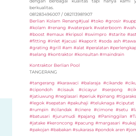
dengan berbagai kualitas tapi hanya kami
berkualitas.
081283496007 / 082113981907
Berlian Kolam Renang
#jual #toko #grosir #supp
#kolam #renang #waterpark #waterboom #waha
#boost #emaux #kripsol #swimpro #starite #as
#fitting #inlet #jacusi #kaporit #soda ash #taw
#grating #grill #am #alat #peralatan #perleng
#selang #kontraktor #konsultan #maindrain
Kontraktor Berlian Pool
TANGERANG
#tangerang #karawaci #balaraja #cikande #cik
#cipondoh #cisauk #cicayur #serpong #ci
#jatiuwung #neglasari #periuk #pinang #tigarak
#legok #sepatan #pakuhaji #teluknaga #ciputat
#rumpin #cilandak #cinere #cimone #setu #l
#batusari #jurumudi #pajang #Paninggilan #
#jatake #keroncong #pacung #margasari #sukaj
#pakojan #babakan #sukarasa #pondok aren #jo