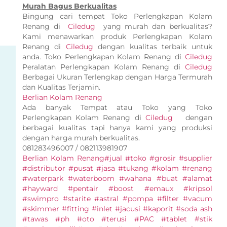
Murah Bagus Berkualitas
Bingung cari tempat Toko Perlengkapan Kolam
Renang di
Ciledug
yang murah dan berkualitas?
Kami menawarkan produk Perlengkapan Kolam
Renang di
Ciledug
dengan kualitas terbaik untuk
anda. Toko Perlengkapan Kolam Renang di
Ciledug
Peralatan Perlengkapan Kolam Renang di
Ciledug
Berbagai Ukuran Terlengkap dengan Harga Termurah
dan Kualitas Terjamin.
Berlian Kolam Renang
Ada banyak Tempat atau Toko yang Toko
Perlengkapan Kolam Renang di
Ciledug
dengan
berbagai kualitas tapi hanya kami yang produksi
dengan harga murah berkualitas.
081283496007 / 082113981907
Berlian Kolam Renang
#jual #toko #grosir #supplier
#distributor #pusat #jasa #tukang #kolam #renang
#waterpark #waterboom #wahana #buat #alamat
#hayward #pentair #boost #emaux #kripsol
#swimpro #starite #astral #pompa #filter #vacum
#skimmer #fitting #inlet #jacusi #kaporit #soda ash
#tawas #ph #oto #terusi #PAC #tablet #stik