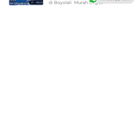
di Boyolali Murah Bagus
Filter ASTRAL Peralatan Kolam
Renang di Jepara Terbaik
0812-8349-6007 0821-1398-1907
Toko Perlengkapan Kolam Renang
di Jepara Murah Bagus
Pompa ASTRAL Peralatan
Kolam Renang di Jepara
Terbaik
0812-8349-6007 0821-1398-1907
Toko Perlengkapan Kolam Renang
di Jepara Murah Bagus
Lampu ASTRAL Peralatan
Kolam Renang di Jepara
Terbaik
0812-8349-6007 0821-1398-1907