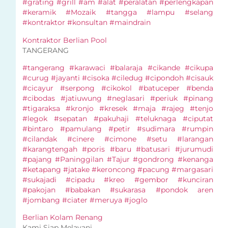
#grating #grill #am #alat #peralatan #perlengkapan
#keramik #Mozaik #tangga #lampu #selang
#kontraktor #konsultan #maindrain
Kontraktor Berlian Pool
TANGERANG
#tangerang #karawaci #balaraja #cikande #cikupa
#curug #jayanti #cisoka #ciledug #cipondoh #cisauk
#cicayur #serpong #cikokol #batuceper #benda
#cibodas #jatiuwung #neglasari #periuk #pinang
#tigaraksa #kronjo #kresek #maja #rajeg #tenjo
#legok #sepatan #pakuhaji #teluknaga #ciputat
#bintaro #pamulang #petir #sudimara #rumpin
#cilandak #cinere #cimone #setu #larangan
#karangtengah #poris #baru #batusari #jurumudi
#pajang #Paninggilan #Tajur #gondrong #kenanga
#ketapang #jatake #keroncong #pacung #margasari
#sukajadi #cipadu #kreo #gembor #kunciran
#pakojan #babakan #sukarasa #pondok aren
#jombang #ciater #meruya #joglo
Berlian Kolam Renang
Kami Siap Melayani