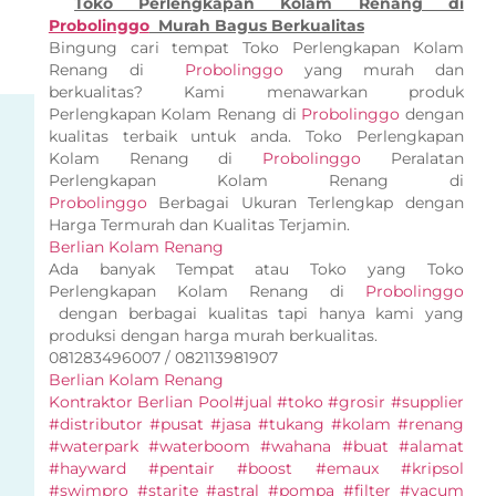
Toko Perlengkapan Kolam Renang di
Probolinggo
Murah Bagus Berkualitas
Bingung cari tempat Toko Perlengkapan Kolam
Renang di
Probolinggo
yang murah dan
berkualitas? Kami menawarkan produk
Perlengkapan Kolam Renang di
Probolinggo
dengan
kualitas terbaik untuk anda. Toko Perlengkapan
Kolam Renang di
Probolinggo
Peralatan
Perlengkapan Kolam Renang di
Probolinggo
Berbagai Ukuran Terlengkap dengan
Harga Termurah dan Kualitas Terjamin.
Berlian Kolam Renang
Ada banyak Tempat atau Toko yang Toko
Perlengkapan Kolam Renang di
Probolinggo
dengan berbagai kualitas tapi hanya kami yang
produksi dengan harga murah berkualitas.
081283496007 / 082113981907
Berlian Kolam Renang
Kontraktor Berlian Pool
#jual #toko #grosir #supplier
#distributor #pusat #jasa #tukang #kolam #renang
#waterpark #waterboom #wahana #buat #alamat
#hayward #pentair #boost #emaux #kripsol
#swimpro #starite #astral #pompa #filter #vacum