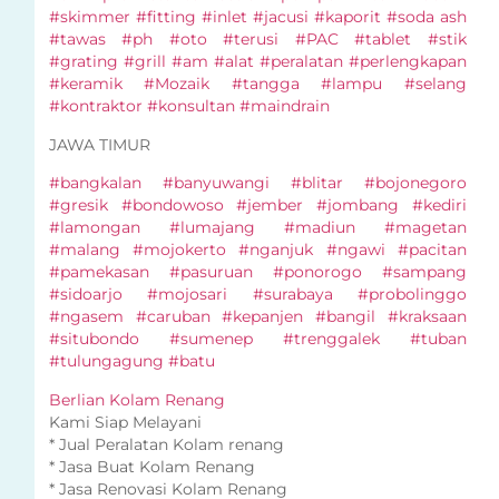
#skimmer #fitting #inlet #jacusi #kaporit #soda ash
#tawas #ph #oto #terusi #PAC #tablet #stik
#grating #grill #am #alat #peralatan #perlengkapan
#keramik #Mozaik #tangga #lampu #selang
#kontraktor #konsultan #maindrain
JAWA TIMUR
#bangkalan #banyuwangi #blitar #bojonegoro
#gresik #bondowoso #jember #jombang #kediri
#lamongan #lumajang #madiun #magetan
#malang #mojokerto #nganjuk #ngawi #pacitan
#pamekasan #pasuruan #ponorogo #sampang
#sidoarjo #mojosari #surabaya #probolinggo
#ngasem #caruban #kepanjen #bangil #kraksaan
#situbondo #sumenep #trenggalek #tuban
#tulungagung #batu
Berlian Kolam Renang
Kami Siap Melayani
* Jual Peralatan Kolam renang
* Jasa Buat Kolam Renang
* Jasa Renovasi Kolam Renang