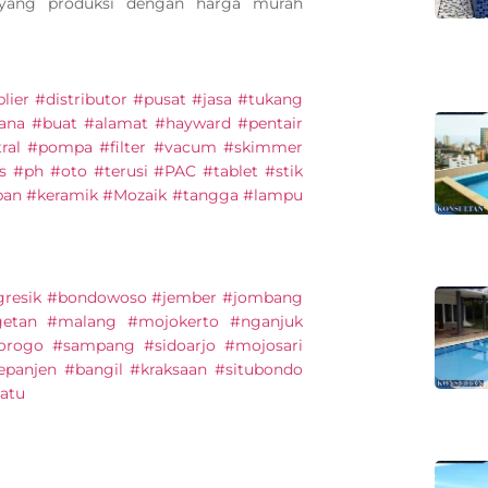
 yang produksi dengan harga murah
lier #distributor #pusat #jasa #tukang
na #buat #alamat #hayward #pentair
tral #pompa #filter #vacum #skimmer
as #ph #oto #terusi #PAC #tablet #stik
kapan #keramik #Mozaik #tangga #lampu
#gresik #bondowoso #jember #jombang
etan #malang #mojokerto #nganjuk
orogo #sampang #sidoarjo #mojosari
panjen #bangil #kraksaan #situbondo
atu