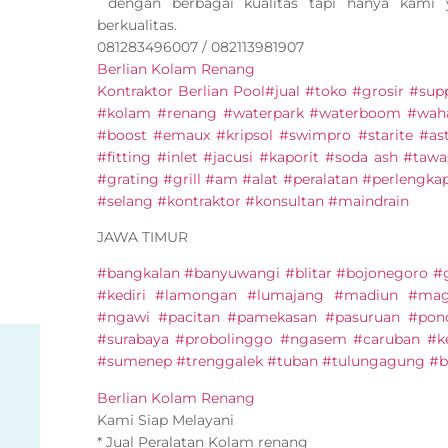
dengan berbagai kualitas tapi hanya kami
berkualitas.
081283496007 / 082113981907
Berlian Kolam Renang
Kontraktor Berlian Pool
#jual #toko #grosir #supp
#kolam #renang #waterpark #waterboom #waha
#boost #emaux #kripsol #swimpro #starite #as
#fitting #inlet #jacusi #kaporit #soda ash #taw
#grating #grill #am #alat #peralatan #perleng
#selang #kontraktor #konsultan #maindrain
JAWA TIMUR
#bangkalan #banyuwangi #blitar #bojonegoro 
#kediri #lamongan #lumajang #madiun #mag
#ngawi #pacitan #pamekasan #pasuruan #pon
#surabaya #probolinggo #ngasem #caruban #ke
#sumenep #trenggalek #tuban #tulungagung #b
Berlian Kolam Renang
Kami Siap Melayani
* Jual Peralatan Kolam renang