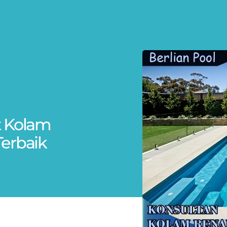
at Kolam
erbaik