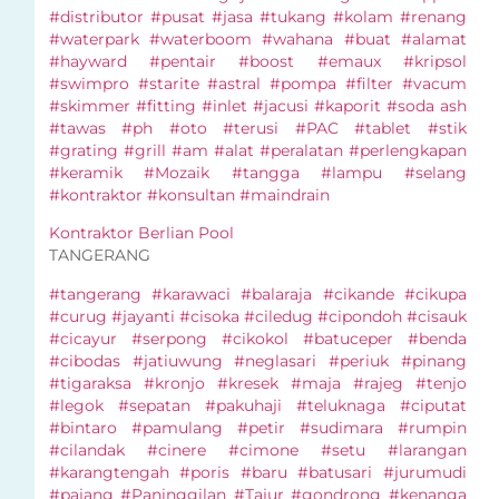
#distributor #pusat #jasa #tukang #kolam #renang
#waterpark #waterboom #wahana #buat #alamat
#hayward #pentair #boost #emaux #kripsol
#swimpro #starite #astral #pompa #filter #vacum
#skimmer #fitting #inlet #jacusi #kaporit #soda ash
#tawas #ph #oto #terusi #PAC #tablet #stik
#grating #grill #am #alat #peralatan #perlengkapan
#keramik #Mozaik #tangga #lampu #selang
#kontraktor #konsultan #maindrain
Kontraktor Berlian Pool
TANGERANG
#tangerang #karawaci #balaraja #cikande #cikupa
#curug #jayanti #cisoka #ciledug #cipondoh #cisauk
#cicayur #serpong #cikokol #batuceper #benda
#cibodas #jatiuwung #neglasari #periuk #pinang
#tigaraksa #kronjo #kresek #maja #rajeg #tenjo
#legok #sepatan #pakuhaji #teluknaga #ciputat
#bintaro #pamulang #petir #sudimara #rumpin
#cilandak #cinere #cimone #setu #larangan
#karangtengah #poris #baru #batusari #jurumudi
#pajang #Paninggilan #Tajur #gondrong #kenanga