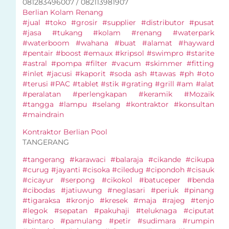
081283496007 / 082113981907
Berlian Kolam Renang
#jual #toko #grosir #supplier #distributor #pusat
#jasa #tukang #kolam #renang #waterpark
#waterboom #wahana #buat #alamat #hayward
#pentair #boost #emaux #kripsol #swimpro #starite
#astral #pompa #filter #vacum #skimmer #fitting
#inlet #jacusi #kaporit #soda ash #tawas #ph #oto
#terusi #PAC #tablet #stik #grating #grill #am #alat
#peralatan #perlengkapan #keramik #Mozaik
#tangga #lampu #selang #kontraktor #konsultan
#maindrain
Kontraktor Berlian Pool
TANGERANG
#tangerang #karawaci #balaraja #cikande #cikupa
#curug #jayanti #cisoka #ciledug #cipondoh #cisauk
#cicayur #serpong #cikokol #batuceper #benda
#cibodas #jatiuwung #neglasari #periuk #pinang
#tigaraksa #kronjo #kresek #maja #rajeg #tenjo
#legok #sepatan #pakuhaji #teluknaga #ciputat
#bintaro #pamulang #petir #sudimara #rumpin