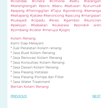
#cilandak #cinere #cimone #setu #larangan
#karangtengah #poris #baru #batusari #jurumudi
#pajang #Paninggilan #Tajur #gondrong #kenanga
#ketapang #jatake #keroncong #pacung #margasari
#sukajadi #cipadu #kreo #gembor #kunciran
#pakojan #babakan #sukarasa #pondok aren
#jombang #ciater #meruya #joglo
Kolam Renang
Kami Siap Melayani
* Jual Peralatan Kolam renang
* Jasa Buat Kolam Renang
* Jasa Renovasi Kolam Renang
* Jasa Konsultasi Kolam Renang
* Jasa Desain Kolam Renang
* Jasa Pasang Instalasi
* Jasa Pasang Pompa dan Filter
* Jasa Water Treatment
Berlian Kolam Renang
PREVIOUS
NEXT