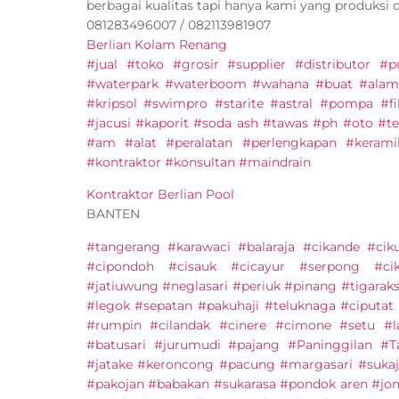
berbagai kualitas tapi hanya kami yang produksi 
081283496007 / 082113981907
Berlian Kolam Renang
#jual #toko #grosir #supplier #distributor 
#waterpark #waterboom #wahana #buat #alam
#kripsol #swimpro #starite #astral #pompa #fi
#jacusi #kaporit #soda ash #tawas #ph #oto #ter
#am #alat #peralatan #perlengkapan #keram
#kontraktor #konsultan #maindrain
Kontraktor Berlian Pool
BANTEN
#tangerang #karawaci #balaraja #cikande #cik
#cipondoh #cisauk #cicayur #serpong #ci
#jatiuwung #neglasari #periuk #pinang #tigarak
#legok #sepatan #pakuhaji #teluknaga #ciputat
#rumpin #cilandak #cinere #cimone #setu #l
#batusari #jurumudi #pajang #Paninggilan #
#jatake #keroncong #pacung #margasari #sukaj
#pakojan #babakan #sukarasa #pondok aren #jo