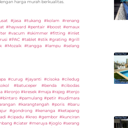
dengan harga murah berkualitas.
#pusat #jasa #tukang #kolam #renang
at #hayward #pentair #boost #emaux
lter #vacum #skimmer #fitting #inlet
usi #PAC #tablet #stik #grating #grill
ik #Mozaik #tangga #lampu #selang
upa #curug #jayanti #cisoka #ciledug
kokol #batuceper #benda #cibodas
sa #kronjo #kresek #maja #rajeg #tenjo
 #bintaro #pamulang #petir #sudimara
arangan #karangtengah #poris #baru
Tajur #gondrong #kenanga #ketapang
adi #cipadu #kreo #gembor #kunciran
mbang #ciater #meruya #joglo #serang