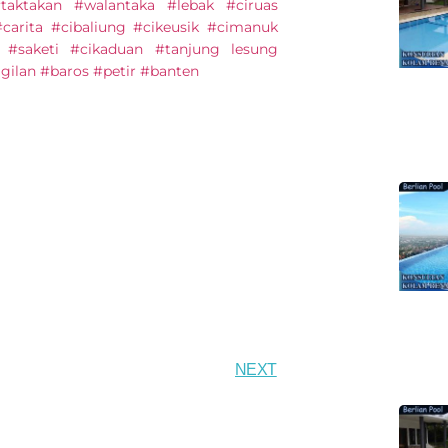
aktakan #walantaka #lebak #ciruas
carita #cibaliung #cikeusik #cimanuk
#saketi #cikaduan #tanjung lesung
gilan #baros #petir #banten
NEXT