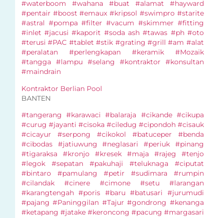
#waterboom #wahana #buat #alamat #hayward
#pentair #boost #emaux #kripsol #swimpro #starite
#astral #pompa #filter #vacum #skimmer #fitting
#inlet #jacusi #kaporit #soda ash #tawas #ph #oto
#terusi #PAC #tablet #stik #grating #grill #am #alat
#peralatan #perlengkapan #keramik #Mozaik
#tangga #lampu #selang #kontraktor #konsultan
#maindrain
Kontraktor Berlian Pool
BANTEN
#tangerang #karawaci #balaraja #cikande #cikupa
#curug #jayanti #cisoka #ciledug #cipondoh #cisauk
#cicayur #serpong #cikokol #batuceper #benda
#cibodas #jatiuwung #neglasari #periuk #pinang
#tigaraksa #kronjo #kresek #maja #rajeg #tenjo
#legok #sepatan #pakuhaji #teluknaga #ciputat
#bintaro #pamulang #petir #sudimara #rumpin
#cilandak #cinere #cimone #setu #larangan
#karangtengah #poris #baru #batusari #jurumudi
#pajang #Paninggilan #Tajur #gondrong #kenanga
#ketapang #jatake #keroncong #pacung #margasari