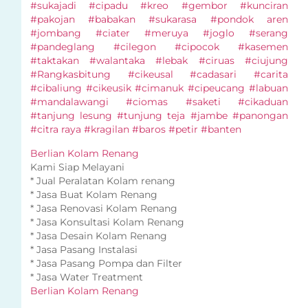
#sukajadi #cipadu #kreo #gembor #kunciran
#pakojan #babakan #sukarasa #pondok aren
#jombang #ciater #meruya #joglo #serang
#pandeglang #cilegon #cipocok #kasemen
#taktakan #walantaka #lebak #ciruas #ciujung
#Rangkasbitung #cikeusal #cadasari #carita
#cibaliung #cikeusik #cimanuk #cipeucang #labuan
#mandalawangi #ciomas #saketi #cikaduan
#tanjung lesung #tunjung teja #jambe #panongan
#citra raya #kragilan #baros #petir #banten
Berlian Kolam Renang
Kami Siap Melayani
* Jual Peralatan Kolam renang
* Jasa Buat Kolam Renang
* Jasa Renovasi Kolam Renang
* Jasa Konsultasi Kolam Renang
* Jasa Desain Kolam Renang
* Jasa Pasang Instalasi
* Jasa Pasang Pompa dan Filter
* Jasa Water Treatment
Berlian Kolam Renang